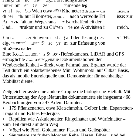
unternommen. Rund zehn Teilnehmende legten auf dem Radweg
von Passau bis Wien etwa 400 Kilometer zurück – und sammelten
dabei nicht nur Kilometer, sondern auch wertvolle Erkenntnisse: zur
Artenvielfalt am Wegesrand, zur Beschaffenheit der
Radinfrastruktur und zu Citizen-Science-Aktivitäten in Österreich.
Ein besonderer Schwerpunkt lag auf der Testung des von der THU
eigens entwickelten Sensorsystems zur Erfassung von
Straßenschäden.
Eine Kombination aus Stereo-Tiefenkameras, LiDAR und GPS
ermöglichte millimetergenaue Dokumentationen der
Wegbeschaffenheit – direkt vom Fahrrad aus. Ergänzt wurde der
Test durch ein solarbetriebenes Mini-Wohnmobil auf Citkar-Basis,
das als mobile Energiequelle und Demonstrator für nachhaltige
Mobilität diente.
Zeitgleich erfasste eine andere Gruppe die biologische Vielfalt. Mit
Unterstützung der App iNaturalist dokumentierte sie insgesamt 468
Beobachtungen von 297 Arten. Darunter:
• 179 Pflanzenarten, etwa Klatschmohn, Gelber Lein, Esparsetten-
Tragant und Echtes Federgras
• Reptilien wie Äskulapnatter, Ringelnatter und Würfelnatter –
zum Teil direkt auf dem Weg
• Vögel wie Pirol, Goldammer, Fasan und Gelbspötter
• Säugetiere am frühen Morgen: Rehe, Hasen, Biber – und bei