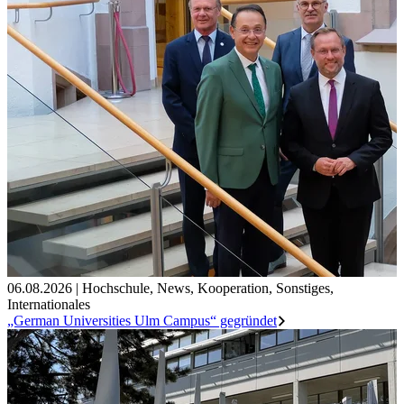
06.08.2026
|
Hochschule
,
News
,
Kooperation
,
Sonstiges
,
Internationales
„German Universities Ulm Campus“ gegründet