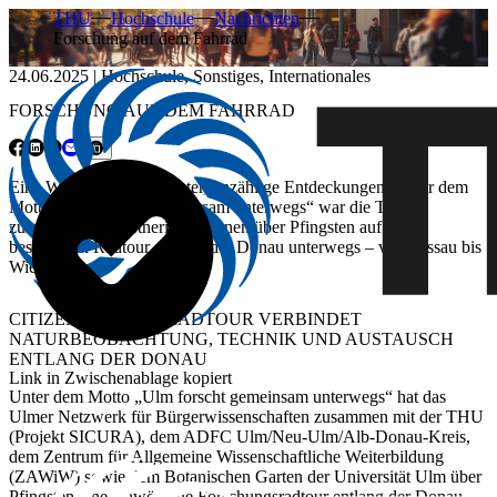
THU
Hochschule
Nachrichten
Forschung auf dem Fahrrad
24.06.2025
|
Hochschule
,
Sonstiges
,
Internationales
FORSCHUNG AUF DEM FAHRRAD
Eine Woche, 400 Kilometer, unzählige Entdeckungen: Unter dem
Motto „Ulm forscht gemeinsam unterwegs“ war die THU
zusammen mit Partnerinstitutionen über Pfingsten auf einer
besonderen Radtour entlang der Donau unterwegs – von Passau bis
Wien.
CITIZEN-SCIENCE-RADTOUR VERBINDET
NATURBEOBACHTUNG, TECHNIK UND AUSTAUSCH
ENTLANG DER DONAU
Link in Zwischenablage kopiert
Unter dem Motto „Ulm forscht gemeinsam unterwegs“ hat das
Ulmer Netzwerk für Bürgerwissenschaften zusammen mit der THU
(Projekt SICURA), dem ADFC Ulm/Neu-Ulm/Alb-Donau-Kreis,
dem Zentrum für Allgemeine Wissenschaftliche Weiterbildung
(ZAWiW) sowie dem Botanischen Garten der Universität Ulm über
Pfingsten eine einwöchige Forschungsradtour entlang der Donau