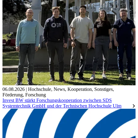
06.08.2026
|
Hochschule
,
News
,
Kooperation
,
Sonstiges
,
Förderung
,
Forschung
Invest BW stärkt Forschungskooperation zwischen SDS
Systemtechnik GmbH und der Technischen Hochschule Ulm