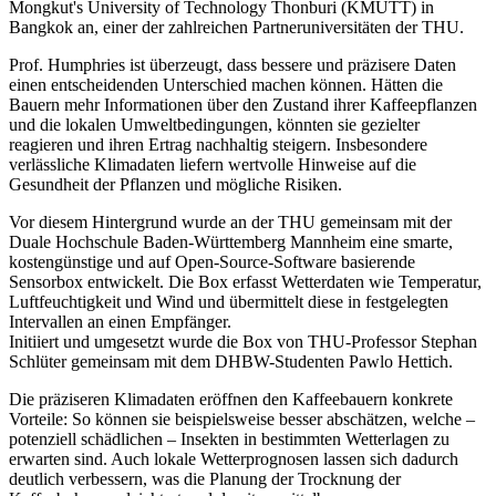
Mongkut's University of Technology Thonburi (KMUTT) in
Bangkok an, einer der zahlreichen Partneruniversitäten der THU.
Prof. Humphries ist überzeugt, dass bessere und präzisere Daten
einen entscheidenden Unterschied machen können. Hätten die
Bauern mehr Informationen über den Zustand ihrer Kaffeepflanzen
und die lokalen Umweltbedingungen, könnten sie gezielter
reagieren und ihren Ertrag nachhaltig steigern. Insbesondere
verlässliche Klimadaten liefern wertvolle Hinweise auf die
Gesundheit der Pflanzen und mögliche Risiken.
Vor diesem Hintergrund wurde an der THU gemeinsam mit der
Duale Hochschule Baden-Württemberg Mannheim eine smarte,
kostengünstige und auf Open-Source-Software basierende
Sensorbox entwickelt. Die Box erfasst Wetterdaten wie Temperatur,
Luftfeuchtigkeit und Wind und übermittelt diese in festgelegten
Intervallen an einen Empfänger.
Initiiert und umgesetzt wurde die Box von THU-Professor Stephan
Schlüter gemeinsam mit dem DHBW-Studenten Pawlo Hettich.
Die präziseren Klimadaten eröffnen den Kaffeebauern konkrete
Vorteile: So können sie beispielsweise besser abschätzen, welche –
potenziell schädlichen – Insekten in bestimmten Wetterlagen zu
erwarten sind. Auch lokale Wetterprognosen lassen sich dadurch
deutlich verbessern, was die Planung der Trocknung der