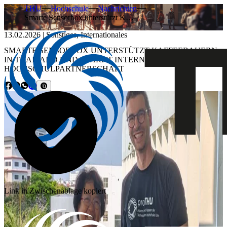
THU
Hochschule
Nachrichten
Smarte Sensorbox unterstützt K…
13.02.2026
|
Sonstiges
,
Internationales
SMARTE SENSORBOX UNTERSTÜTZT KAFFEEBAUERN
IN THAILAND UND STÄRKT INTERNATIONALE
HOCHSCHULPARTNERSCHAFT
Link in Zwischenablage kopiert