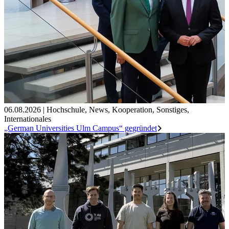
06.08.2026
|
Hochschule
,
News
,
Kooperation
,
Sonstiges
,
Internationales
„German Universities Ulm Campus“ gegründet