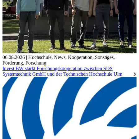
06.08.2026
|
Hochschule
,
News
,
Kooperation
,
Sonstiges
,
Förderung
,
Forschung
Invest BW stärkt Forschungskooperation zwischen SDS
Systemtechnik GmbH und der Technischen Hochschule Ulm