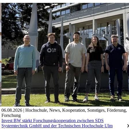
06.08.2026
|
Hochschule
,
News
,
Kooperation
,
Sonstiges
,
Förderung
,
Forschung
Invest BW stärkt Forschungskooperation zwischen SDS
Systemtechnik GmbH und der Technischen Hochschule Ulm