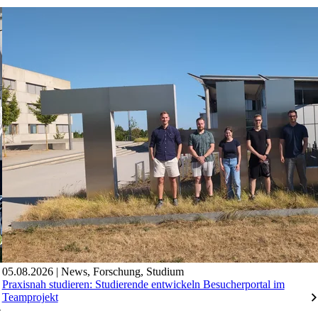
05.08.2026
|
News
,
Forschung
,
Studium
Praxisnah studieren: Studierende entwickeln Besucherportal im
Teamprojekt