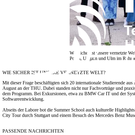
Wie sicher ist unsere vernetzte We
Polen, Ungarn und Ulm im Rahme
WIE SICHER IST UNSERE VERNETZTE WELT?
Mit dieser Frage beschäftigten sich 20 internationale Studierende 
August an der THU. Dabei standen nicht nur Fachvorträge und praxi
dem Programm. Bei Exkursionen, etwa​ zu BMW Car IT und der Syste
Softwareentwicklung.​​
​Abseits der Labore bot die Summer School auch kulturelle Highlight
City Tour durch Stuttgart und einem Besuch des Mercedes Benz Muse
PASSENDE NACHRICHTEN