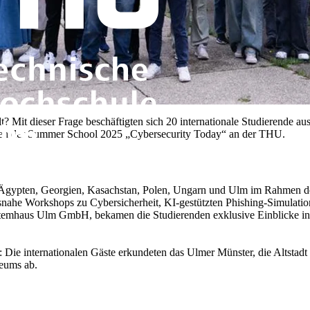
lt? Mit dieser Frage beschäftigten sich 20 internationale Studierende 
n der Summer School 2025 „Cybersecurity Today“ an der THU.
aus Ägypten, Georgien, Kasachstan, Polen, Ungarn und Ulm im Rahmen 
snahe Workshops zu Cybersicherheit, KI‑gestützten Phishing‑Simulat
mhaus Ulm GmbH, bekamen die Studierenden exklusive Einblicke in die
s: Die internationalen Gäste erkundeten das Ulmer Münster, die Altst
ums ab.​