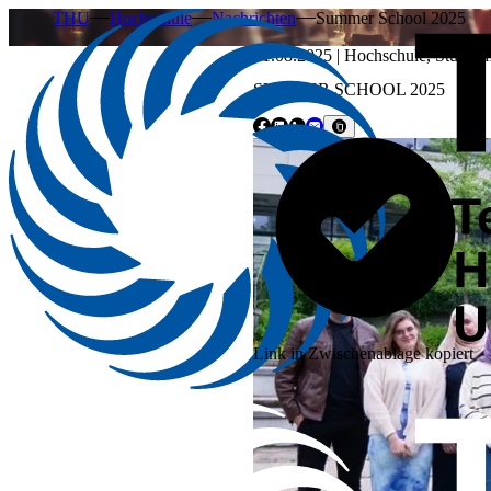
THU
Hochschule
Nachrichten
Summer School 2025
01.08.2025
|
Hochschule
,
Studiu
SUMMER SCHOOL 2025
Link in Zwischenablage kopiert