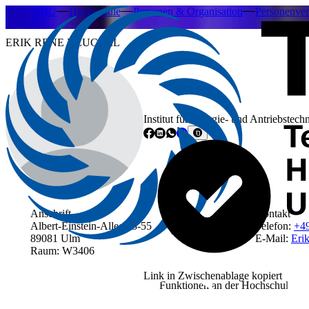
THU
Hochschule
Personen & Organisation
Personenver
ERIK RENE NEUCHEL
Institut für Energie- und Antriebstech
Anschrift
Kontakt
Albert-Einstein-Allee 53-55
Telefon:
+4
89081 Ulm
E-Mail:
Eri
Raum: W3406
Link in Zwischenablage kopiert
Funktionen an der Hochschule