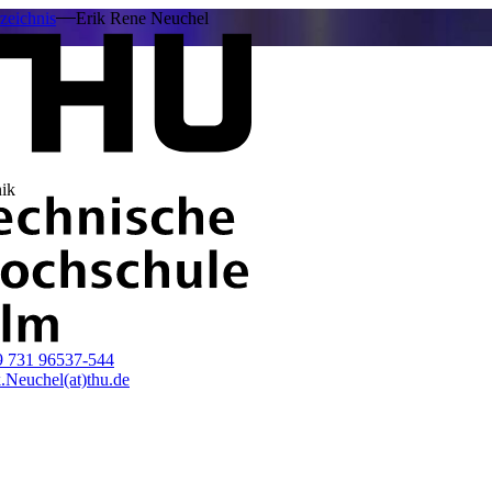
zeichnis
Erik Rene Neuchel
nik
9 731 96537-544
k.Neuchel(at)thu.de