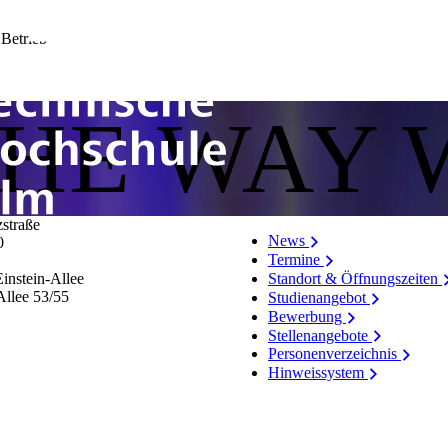
 Betrieb
THE WAY 
zstraße
News
0
Termine
Standort & Öffnungszeiten
instein-Allee
Allee 53/​55
Studienangebot
Bewerbung
Stellenangebote
Personenverzeichnis
Hinweissystem