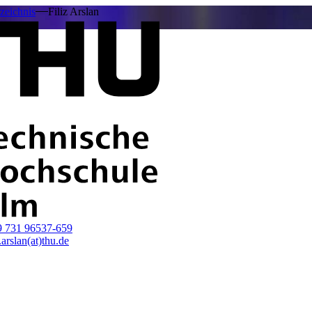
zeichnis
Filiz Arslan
9 731 96537-659
z.arslan(at)thu.de