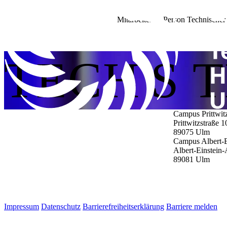
Mitarbeitende Person Technischer
TECH'S 
Campus Prittwit
Prittwitzstraße 1
89075
Ulm
Campus Albert-E
Albert-Einstein-
89081
Ulm
Impressum
Datenschutz
Barrierefreiheitserklärung
Barriere melden