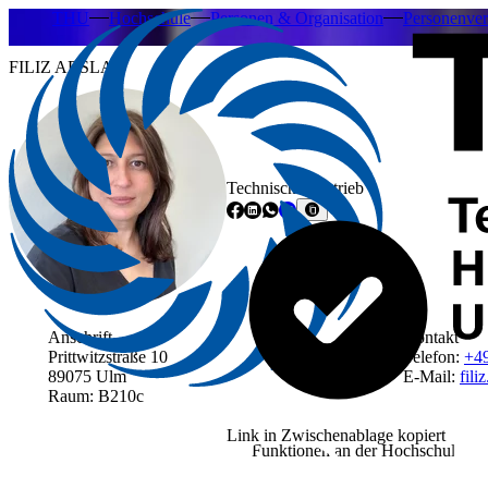
THU
Hochschule
Personen & Organisation
Personenver
FILIZ ARSLAN
Technischer Betrieb
Anschrift
Kontakt
Prittwitzstraße 10
Telefon:
+4
89075 Ulm
E-Mail:
fili
Raum: B210c
Link in Zwischenablage kopiert
Funktionen an der Hochschule