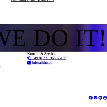
WE DO IT!
Kontakt & Service
+49 (0)731 96537-100
info(at)thu.de