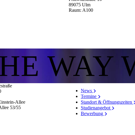
89075 Ulm
Raum: A100
THE WAY 
zstraße
News
0
Termine
Standort & Öffnungszeiten
instein-Allee
Allee 53/​55
Studienangebot
Bewerbung
Stellenangebote
Personenverzeichnis
Hinweissystem