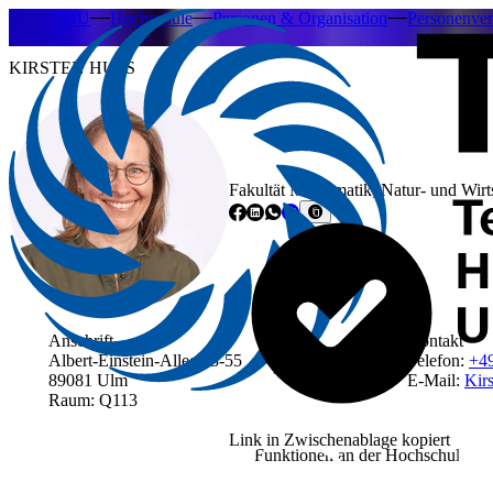
THU
Hochschule
Personen & Organisation
Personenver
KIRSTEN HUSS
Fakultät Mathematik, Natur- und Wirt
Anschrift
Kontakt
Albert-Einstein-Allee 53-55
Telefon:
+4
89081 Ulm
E-Mail:
Kirs
Raum: Q113
Link in Zwischenablage kopiert
Funktionen an der Hochschule