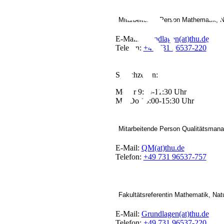
Mitarbeitende Person Mathematik, N
E-Mail:
Grundlagen(at)thu.de
Telefon:
+49 731 96537-220
Sprechzeiten:
Mo-Fr 9:30-11:30 Uhr
Mo-Do 13:00-15:30 Uhr
Mitarbeitende Person Qualitätsman
E-Mail:
QM(at)thu.de
Telefon:
+49 731 96537-757
Fakultätsreferentin Mathematik, Nat
E-Mail:
Grundlagen(at)thu.de
Telefon:
+49 731 96537-220