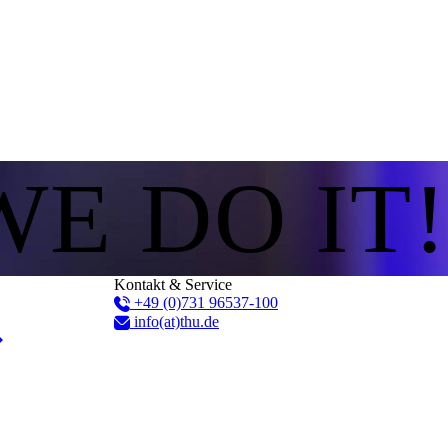
WE DO IT!
Kontakt & Service
+49 (0)731 96537-100
info(at)thu.de