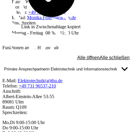
Raum: W2205
Kontakt
Telefon:
+49 731 96537-476
E-Mail:
Monika.Froehlig(at)thu.de
Sprechzeiten
Link in Zwischenablage kopiert
Montag - Freitag 08:30 - 11:30 Uhr
Funktionen an der Hochschule
Alle öffnen
Alle schließen
Primäre Ansprechpartnerin Elektrotechnik und Informationstechnik
E-Mail:
Elektrotechnik(at)thu.de
Telefon:
+49 731 96537-210
Anschrift:
Albert-Einstein-Allee 53-55
89081 Ulm
Raum: Q109
Sprechzeiten:
Mo,Di 9:00-15:00 Uhr
Do 9:00-15:00 Uhr