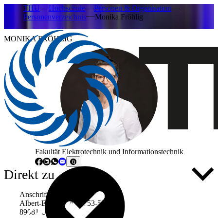
THU
Hochschule
Personen & Organisation
Personenverzeichnis
Monika Fröhlig
MONIKA FRÖHLIG
Fakultät Elektrotechnik und Informationstechnik
Direkt zu ...
Anschrift
Albert-Einstein-Allee 53-55
89081 Ulm