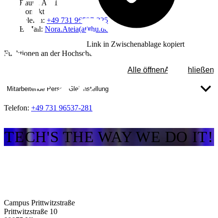
Raum: A111
Kontakt
Telefon:
+49 731 96537-325
E-Mail:
Nora.Ateia(at)thu.de
Link in Zwischenablage kopiert
Funktionen an der Hochschule
Alle öffnen
Alle schließen
Mitarbeitende Person Gleichstellung
Telefon:
+49 731 96537-281
TECH'S THE WAY WE DO IT!
Campus Prittwitzstraße
Prittwitzstraße 10