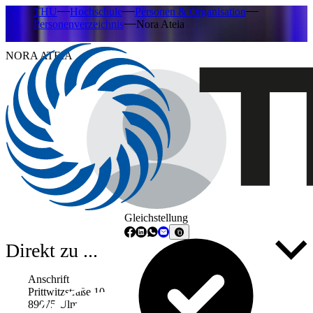
THU
Hochschule
Personen & Organisation
Personenverzeichnis
Nora Ateia
NORA ATEIA
Gleichstellung
Direkt zu ...
Anschrift
Prittwitzstraße 10
89075 Ulm