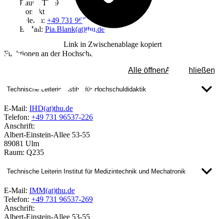
Raum: T209
Kontakt
Telefon:
+49 731 96537-478
E-Mail:
Pia.Blank(at)thu.de
Link in Zwischenablage kopiert
Funktionen an der Hochschule
Alle öffnen
Alle schließen
Technische Leiterin Institut für Hochschuldidaktik
E-Mail:
IHD(at)thu.de
Telefon:
+49 731 96537-226
Anschrift:
Albert-Einstein-Allee 53-55
89081 Ulm
Raum: Q235
Technische Leiterin Institut für Medizintechnik und Mechatronik
E-Mail:
IMM(at)thu.de
Telefon:
+49 731 96537-269
Anschrift:
Albert-Einstein-Allee 53-55