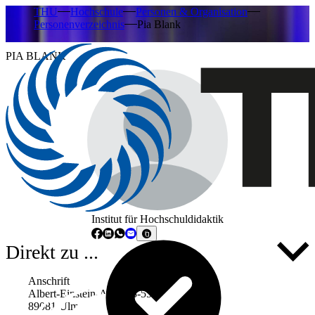
THU
Hochschule
Personen & Organisation
Personenverzeichnis
Pia Blank
PIA BLANK
Institut für Hochschuldidaktik
Direkt zu ...
Anschrift
Albert-Einstein-Allee 53-55
89081 Ulm