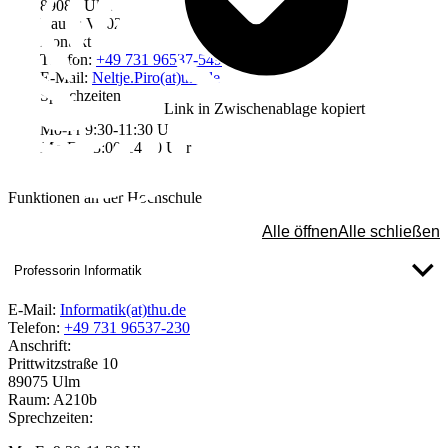
89081 Ulm
Raum: V202
Kontakt
Telefon:
+49 731 96537-549
E-Mail:
Neltje.Piro(at)thu.de
Sprechzeiten
Link in Zwischenablage kopiert
Mo-Fr 9:30-11:30 Uhr
Mo-Fr 13:00-14:30 Uhr
Funktionen an der Hochschule
Alle öffnen
Alle schließen
Professorin Informatik
E-Mail:
Informatik(at)thu.de
Telefon:
+49 731 96537-230
Anschrift:
Prittwitzstraße 10
89075 Ulm
Raum: A210b
Sprechzeiten: