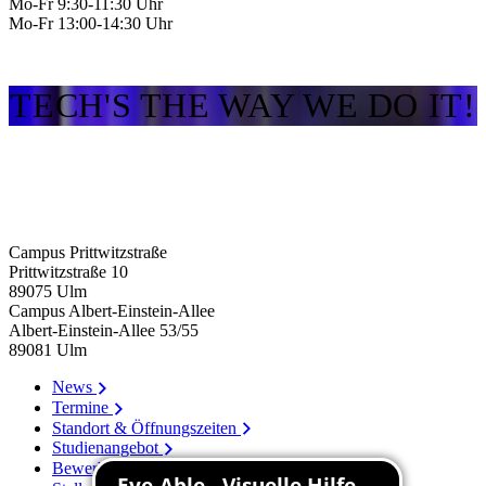
Mo-Fr 9:30-11:30 Uhr
Mo-Fr 13:00-14:30 Uhr
TECH'S THE WAY WE DO IT!
Campus Prittwitzstraße
Prittwitzstraße 10
89075
Ulm
Campus Albert-Einstein-Allee
Albert-Einstein-Allee 53/​55
89081
Ulm
News
Termine
Standort & Öffnungszeiten
Studienangebot
Bewerbung