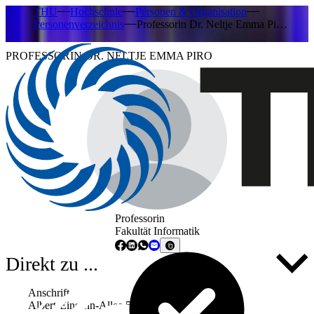
THU
Hochschule
Personen & Organisation
Personenverzeichnis
Professorin Dr. Neltje Emma Pi…
PROFESSORIN DR. NELTJE EMMA PIRO
Professorin
Fakultät Informatik
Direkt zu ...
Anschrift
Albert-Einstein-Allee 53-55