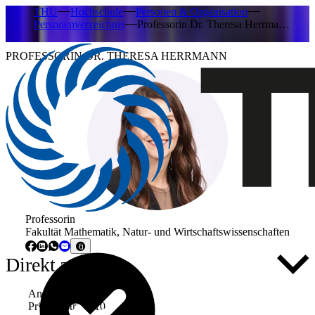
THU
Hochschule
Personen & Organisation
Personenverzeichnis
Professorin Dr. Theresa Herrma…
PROFESSORIN DR. THERESA HERRMANN
Professorin
Fakultät Mathematik, Natur- und Wirtschaftswissenschaften
Direkt zu ...
Anschrift
Prittwitzstraße 10