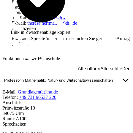
89075 Ulm
Raum: A310
Kontakt
Telefon:
+49 731 96537-304
E-Mail:
theresa.herrmann(at)thu.de
Sprechzeiten
Link in Zwischenablage kopiert
Für einen Sprechstundentermin schicken Sie gerne eine Anfrage
per Mail.
Funktionen an der Hochschule
Alle öffnen
Alle schließen
Professorin Mathematik, Natur- und Wirtschaftswissenschaften
E-Mail:
Grundlagen(at)thu.de
Telefon:
+49 731 96537-220
Anschrift:
Prittwitzstraße 10
89075 Ulm
Raum: A100
Sprechzeiten: