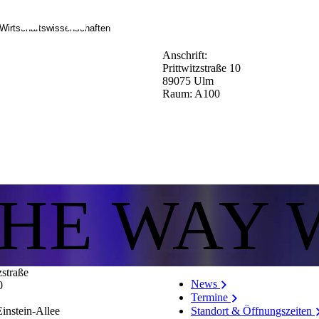
 Wirtschaftswissenschaften
Anschrift:
Prittwitzstraße 10
89075 Ulm
Raum: A100
THE WAY 
zstraße
News
0
Termine
Standort & Öffnungszeiten
instein-Allee