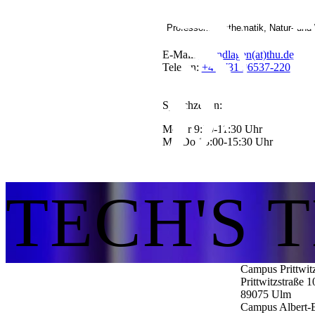
Professorin Mathematik, Natur- und
E-Mail:
Grundlagen(at)thu.de
Telefon:
+49 731 96537-220
Sprechzeiten:
Mo-Fr 9:30-11:30 Uhr
Mo-Do 13:00-15:30 Uhr
TECH'S 
Campus Prittwit
Prittwitzstraße 1
89075
Ulm
Campus Albert-E