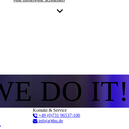
WE DO IT!
Kontakt & Service
+49 (0)731 96537-100
info(at)thu.de