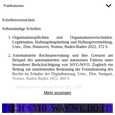
Autonomes Fahren“ (Themenfeld "Sicherheit und Risiko") an.
Publikationen
Seit 2024 ist er Mitglied der Arbeitsgemeinschaft "Künstliche
Intelligenz" und ständiger Gast beim Vorstandsausschuss
Schriftenverzeichnis
"Fahrzeugtechnik" des Deutschen Verkehrssicherheitsrats (DVR)
e.V.
Selbstständige Schriften
Hans Steege ist Herausgeber und Autor zahlreicher
Organisationspflichten und Organisationsverschulden.
Veröffentlichungen sowie Verfasser von Gutachten, u.a. für das
Legitimation, Haftungsbegründung und Haftungsvermeidung,
Deutsche Zentrum für Luft- und Raumfahrt (DLR).
Univ., Diss. Hannover, Nomos, Baden-Baden 2022, 372 S.
Er gehört seit April 2026 dem Promotionsverband Baden-
Automatisierte Rechtsanwendung und ihre Grenzen am
Württemberg an.
Beispiel des automatisierten und autonomen Fahrens unter
besonderer Berücksichtigung von StVG/StVO. Zugleich ein
Beitrag zur zunehmenden Bedeutung der Formalisierung des
Rechts im Zeitalter der Digitalisierung, Univ., Diss. Stuttgart,
Nomos, Baden-Baden 2022, 400 S.
- Rezension von Steiner, DAR 2023, 420.
Mehr anzeigen
- Rezension von Sandherr, DRiZ 5/2023, 193.
- Rezension von Knoll, LTZ 2023, 164.
TECH'S THE WAY WE DO IT!