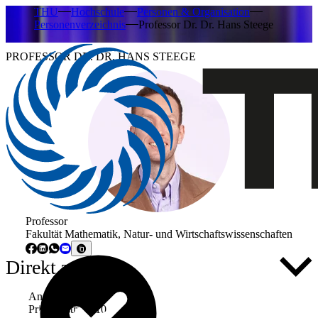
THU
Hochschule
Personen & Organisation
Personenverzeichnis
Professor Dr. Dr. Hans Steege
PROFESSOR DR. DR. HANS STEEGE
Professor
Fakultät Mathematik, Natur- und Wirtschaftswissenschaften
Direkt zu ...
Anschrift
Prittwitzstraße 10