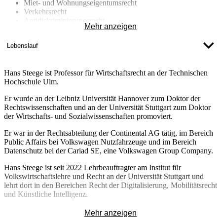
Miet- und Wohnungseigentumsrecht
Verkehrsrecht
Antidiskriminierungsrecht
Mehr anzeigen
Daten- und Datenschutzrecht
Technikregulierung und Technikgestaltung
Lebenslauf
Immaterialgüterrecht
Zivilrechtliche Aspekte von Künstlicher Intelligenz
Zivilrechtliche Aspekte des automatisierten und autonomen
Hans Steege ist Professor für Wirtschaftsrecht an der Technischen
Fahrens
Hochschule Ulm.
Er wurde an der Leibniz Universität Hannover zum Doktor der
Rechtswissenschaften und an der Universität Stuttgart zum Doktor
der Wirtschafts- und Sozialwissenschaften promoviert.
Er war in der Rechtsabteilung der Continental AG tätig, im Bereich
Public Affairs bei Volkswagen Nutzfahrzeuge und im Bereich
Datenschutz bei der Cariad SE, eine Volkswagen Group Company.
Hans Steege ist seit 2022 Lehrbeauftragter am Institut für
Volkswirtschaftslehre und Recht an der Universität Stuttgart und
lehrt dort in den Bereichen Recht der Digitalisierung, Mobilitätsrecht
und Künstliche Intelligenz.
Seit 2023 gehört er dem vom damaligen Bundesministerium für
Mehr anzeigen
Digitales und Verkehr (BMDV) eingerichteten „Runder Tisch