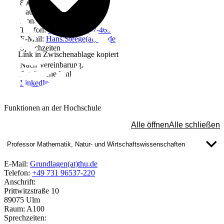
89075 Ulm
Raum: A310
Kontakt
Telefon:
+49 731 96537-469
E-Mail:
Hans.Steege(at)thu.de
Sprechzeiten
Link in Zwischenablage kopiert
Nach Vereinbarung.
Persönliche Links
LinkedIn
Funktionen an der Hochschule
Alle öffnen
Alle schließen
Professor Mathematik, Natur- und Wirtschaftswissenschaften
E-Mail:
Grundlagen(at)thu.de
Telefon:
+49 731 96537-220
Anschrift:
Prittwitzstraße 10
89075 Ulm
Raum: A100
Sprechzeiten: