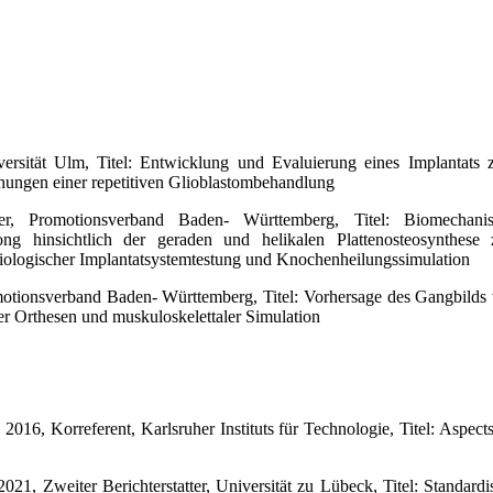
versität Ulm, Titel: Entwicklung und Evaluierung eines Implantats
hungen einer repetitiven Glioblastombehandlung
er
, Promotionsverband Baden- Württemberg, Titel: Biomechanis
 hinsichtlich der geraden und helikalen Plattenosteosynthese 
siologischer Implantatsystemtestung und Knochenheilungssimulation
motionsverband Baden- Württemberg, Titel: Vorhersage des Gangbilds 
er Orthesen und muskuloskelettaler Simulation
, 2016,
Korreferent
, Karlsruher Instituts für Technologie, Titel: Aspe
 2021,
Zweiter Berichterstatter
, Universität zu Lübeck, Titel: Standard