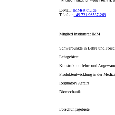
Mitglied Institut für Medizintechnik
E-Mail:
IMM(at)thu.de
Telefon:
+49 731 96537-269
Mitglied Institutsrat IMM
Schwerpunkte in Lehre und Fors
Lehrgebiete
Konstruktionslehre und Angewand
Produktentwicklung in der Medizi
Regulatory Affairs
Biomechanik
Forschungsgebiete