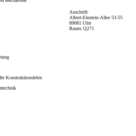
 und Mechatronik
Anschrift:
Albert-Einstein-Allee 53-55
89081 Ulm
Raum: Q271
chung
te Konstruktionslehre
ntechnik