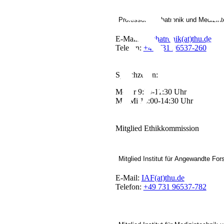
Professor Mechatronik und Medizint
E-Mail:
Mechatronik(at)thu.de
Telefon:
+49 731 96537-260
Sprechzeiten:
Mo-Fr 9:30-11:30 Uhr
Mo-Mi 13:00-14:30 Uhr
Mitglied Ethikkommission
Mitglied Institut für Angewandte Fo
E-Mail:
IAF(at)thu.de
Telefon:
+49 731 96537-782