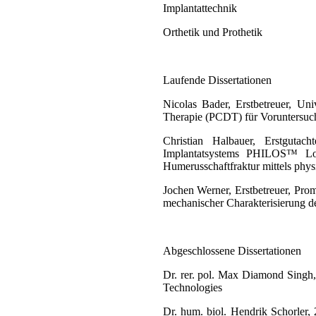
Implantattechnik
Orthetik und Prothetik
Laufende Dissertationen
Nicolas Bader,
Erstbetreuer
, Uni
Therapie (PCDT) für Voruntersuc
Christian Halbauer,
Erstgutacht
Implantatsystems PHILOS™ Long
Humerusschaftfraktur mittels phy
Jochen Werner,
Erstbetreuer
, Pro
mechanischer Charakterisierung d
Abgeschlossene Dissertationen
Dr. rer. pol. Max Diamond Singh
Technologies
Dr. hum. biol. Hendrik Schorler,