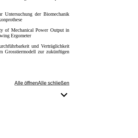
 zur Untersuchung der Biomechanik
konprothese
ility of Mechanical Power Output in
owing Ergometer
rchführbarkeit und Verträglichkeit
m Grosstiermodell zur zukünftigen
Alle öffnen
Alle schließen