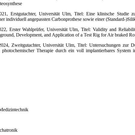
teosynthese
2021,
Erstgutachter
, Universität Ulm, Titel: Eine klinische Studie
er individuell angepassten Carbonprothese sowie einer (Standard-)Sili
2022,
Erster Wahlprüfer
, Universität Ulm, Titel: Validity and Reliab
round, Development, and Application of a Test Rig for Air braked R
 2024,
Zweitgutachter
, Universität Ulm, Titel: Untersuchungen zur Du
d photochemischer Therapie durch ein voll implantierbares System i
Medizintechnik
chatronik