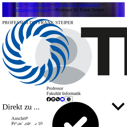
THU
Hochschule
Personen & Organisation
Personenverzeichnis
Professor Dr. Frank Steiper
PROFESSOR DR. FRANK STEIPER
Professor
Fakultät Informatik
Direkt zu ...
Anschrift
Prittwitzstraße 10