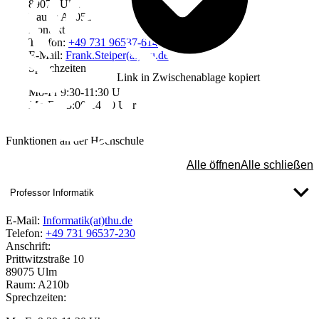
89075 Ulm
Raum: A305a
Kontakt
Telefon:
+49 731 96537-614
E-Mail:
Frank.Steiper(at)thu.de
Sprechzeiten
Link in Zwischenablage kopiert
Mo-Fr 9:30-11:30 Uhr
Mo-Fr 13:00-14:30 Uhr
Funktionen an der Hochschule
Alle öffnen
Alle schließen
Professor Informatik
E-Mail:
Informatik(at)thu.de
Telefon:
+49 731 96537-230
Anschrift:
Prittwitzstraße 10
89075 Ulm
Raum: A210b
Sprechzeiten: