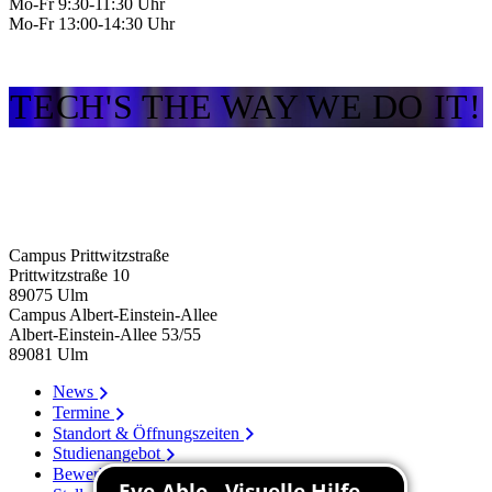
Mo-Fr 9:30-11:30 Uhr
Mo-Fr 13:00-14:30 Uhr
TECH'S THE WAY WE DO IT!
Campus Prittwitzstraße
Prittwitzstraße 10
89075
Ulm
Campus Albert-Einstein-Allee
Albert-Einstein-Allee 53/​55
89081
Ulm
News
Termine
Standort & Öffnungszeiten
Studienangebot
Bewerbung