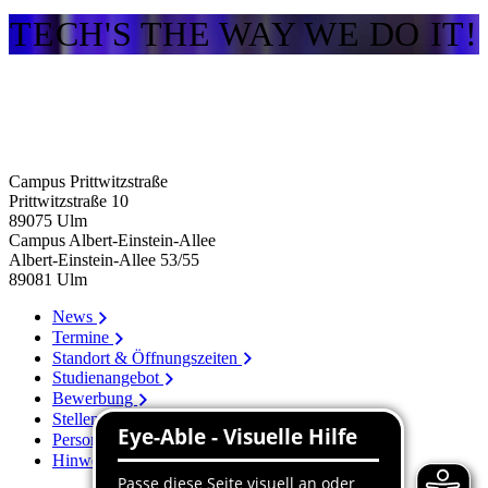
TECH'S THE WAY WE DO IT!
Campus Prittwitzstraße
Prittwitzstraße 10
89075
Ulm
Campus Albert-Einstein-Allee
Albert-Einstein-Allee 53/​55
89081
Ulm
News
Termine
Standort & Öffnungszeiten
Studienangebot
Bewerbung
Stellenangebote
Personenverzeichnis
Hinweissystem