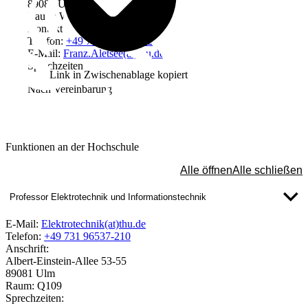
89081 Ulm
Raum: W2207
Kontakt
Telefon:
+49 731 96537-522
E-Mail:
Franz.Aletsee(at)thu.de
Sprechzeiten
Link in Zwischenablage kopiert
Nach Vereinbarung
Funktionen an der Hochschule
Alle öffnen
Alle schließen
Professor Elektrotechnik und Informationstechnik
E-Mail:
Elektrotechnik(at)thu.de
Telefon:
+49 731 96537-210
Anschrift:
Albert-Einstein-Allee 53-55
89081 Ulm
Raum: Q109
Sprechzeiten: