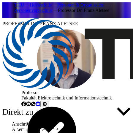
THU
Hochschule
Personen & Organisation
Personenverzeichnis
Professor Dr. Franz Aletsee
PROFESSOR DR. FRANZ ALETSEE
Professor
Fakultät Elektrotechnik und Informationstechnik
Direkt zu ...
Anschrift
Albert-Einstein-Allee 53-55