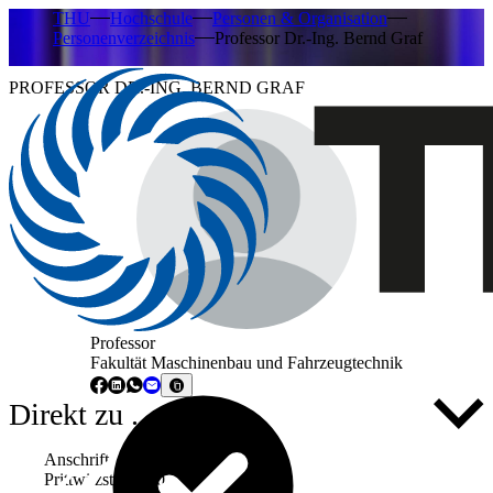
THU
Hochschule
Personen & Organisation
Personenverzeichnis
Professor Dr.-Ing. Bernd Graf
PROFESSOR DR.-ING. BERND GRAF
Professor
Fakultät Maschinenbau und Fahrzeugtechnik
Direkt zu ...
Anschrift
Prittwitzstraße 10