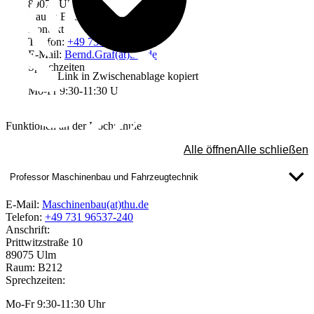
89075 Ulm
Raum: B105
Kontakt
Telefon:
+49 731 96537-423
E-Mail:
Bernd.Graf(at)thu.de
Sprechzeiten
Link in Zwischenablage kopiert
Mo-Fr 9:30-11:30 Uhr
Funktionen an der Hochschule
Alle öffnen
Alle schließen
Professor Maschinenbau und Fahrzeugtechnik
E-Mail:
Maschinenbau(at)thu.de
Telefon:
+49 731 96537-240
Anschrift:
Prittwitzstraße 10
89075 Ulm
Raum: B212
Sprechzeiten:
Mo-Fr 9:30-11:30 Uhr