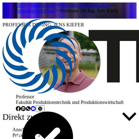
THU
Hochschule
Personen & Organisation
Personenverzeichnis
Professor Dr.-Ing. Jens Kiefer
PROFESSOR DR.-ING. JENS KIEFER
Professor
Fakultät Produktionstechnik und Produktionswirtschaft
Direkt zu ...
Anschrift
Prittwitzstraße 10