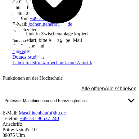
89075 Ulm
Raum: B205a
Kontakt
Telefon:
+49 731 96537-543
E-Mail:
jochen.neher(at)thu.de
Sprechzeiten
Link in Zwischenablage kopiert
nach Bedarf, bitte Anfrage per Mail
Persönliche Links
LinkedIn
Duales Studium
Labor für Strukturmechanik und Akustik
Funktionen an der Hochschule
Alle öffnen
Alle schließen
Professor Maschinenbau und Fahrzeugtechnik
E-Mail:
Maschinenbau(at)thu.de
Telefon:
+49 731 96537-240
Anschrift:
Prittwitzstraße 10
89075 Ulm