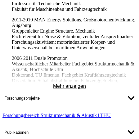
Professor für Technische Mechanik
Fakultät für Maschinenbau und Fahrzeugtechnik
2011-2019
MAN Energy Solutions
, Großmotorenentwicklung,
Augsburg
Gruppenleiter Engine Structure, Mechanik
Fachreferent für Noise & Vibration, zentraler Ansprechpartner
Forschungsaktivitäten: motorinduzierter Körper- und
Unterwasserschall bei maritimen Anwendungen
2006-2011
Duale Promotion
Wissenschaftlicher Mitarbeiter Fachgebiet Strukturmechanik &
Akustik, Hochschule Ulm
Doktorand, TU Ilmenau, Fachgebiet Kraftfahrzeugtechnik
Dissertation: Schallabstrahlung bei Fahrzeuggetrieben,
rechnerisch und experimentell
Mehr anzeigen
2001-2006
Dualstudium
„Ulmer Modell“
Forschungsprojekte
Fachhochschule Ulm
Kooperationspartner: EMAG GmbH
Auslandssemester in Malaysia
Forschungsbereich Strukturmechanik & Akustik | THU
Tutor im Dynamiklabor
Diplomarbeit: Schwingungsüberwachung Werkzeugmaschinen
Publikationen