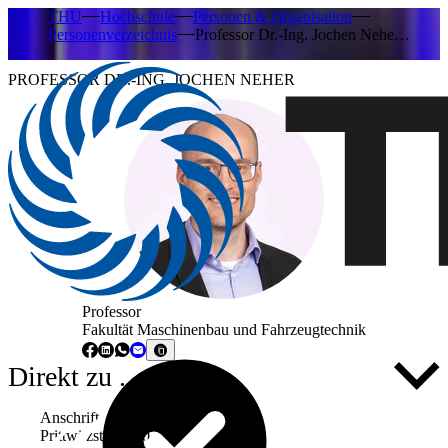
THU
Hochschule
Personen & Organisation
Personenverzeichnis
Professor Dr.-Ing. Jochen Nehe…
PROFESSOR DR.-ING. JOCHEN NEHER
Professor
Fakultät Maschinenbau und Fahrzeugtechnik
Direkt zu ...
Anschrift
Prittwitzstraße 10