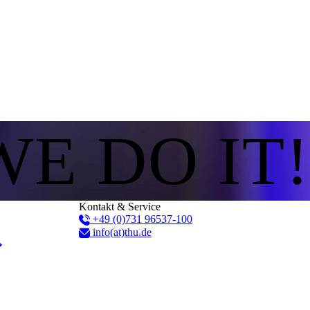
WE DO IT!
Kontakt & Service
+49 (0)731 96537-100
info(at)thu.de