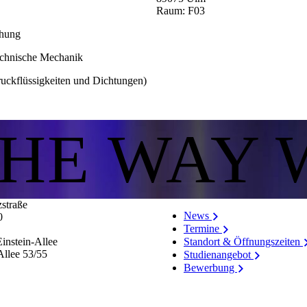
Raum: F03
chung
echnische Mechanik
ckflüssigkeiten und Dichtungen)
THE WAY 
zstraße
News
0
Termine
Standort & Öffnungszeiten
instein-Allee
Allee 53/​55
Studienangebot
Bewerbung
Stellenangebote
Personenverzeichnis
Hinweissystem