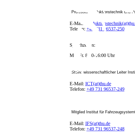
Professor Produktionstechnik und Pr
E-Mail:
Produktionstechnik(at)thu
Telefon:
+49 731 96537-250
Sprechzeiten:
Mo.-Fr. 8:30-16:00 Uhr
Stellv. wissenschaftlicher Leiter Ins
E-Mail:
ICT(at)thu.de
Telefon:
+49 731 96537-249
Mitglied Institut für Fahrzeugsystem
E-Mail:
IFS(at)thu.de
Telefon:
+49 731 96537-248