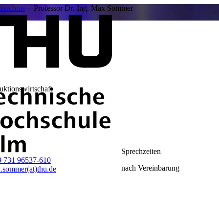
zeichnis
Professor Dr.-Ing. Max Sommer
uktionswirtschaft
Sprechzeiten
9 731 96537-610
nach Vereinbarung
.sommer(at)thu.de