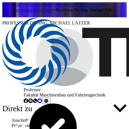
THU
Hochschule
Personen & Organisation
Personenverzeichnis
Professor Dr.-Ing. Michael Lät…
PROFESSOR DR.-ING. MICHAEL LÄTZER
Professor
Fakultät Maschinenbau und Fahrzeugtechnik
Direkt zu ...
Anschrift
Prittwitzstraße 10