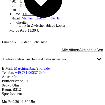
89075 Ulm
Raum: D03
Kontakt
Telefon:
+49 731 96537-625
E-Mail:
Michael.Laetzer(at)thu.de
Sprechzeiten
Link in Zwischenablage kopiert
Mo-Fr 9:30-11:30 Uhr
Funktionen an der Hochschule
Alle öffnen
Alle schließen
Professor Maschinenbau und Fahrzeugtechnik
E-Mail:
Maschinenbau(at)thu.de
Telefon:
+49 731 96537-240
Anschrift:
Prittwitzstraße 10
89075 Ulm
Raum: B212
Sprechzeiten:
Mo-Fr 9:30-11:30 Uhr