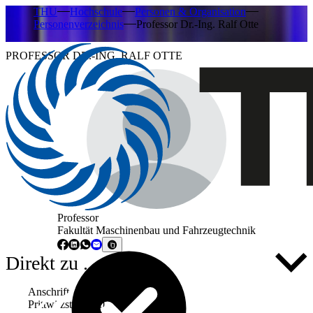
THU
Hochschule
Personen & Organisation
Personenverzeichnis
Professor Dr.-Ing. Ralf Otte
PROFESSOR DR.-ING. RALF OTTE
Professor
Fakultät Maschinenbau und Fahrzeugtechnik
Direkt zu ...
Anschrift
Prittwitzstraße 10