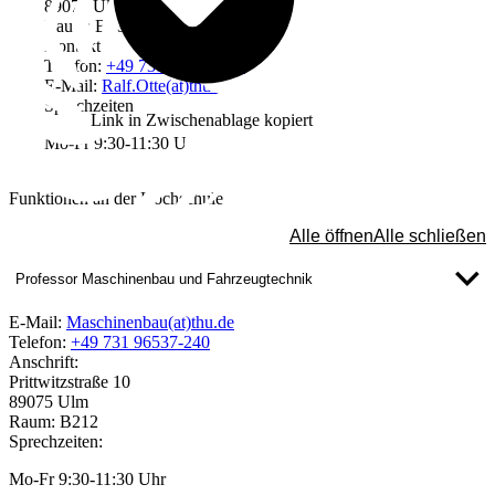
89075 Ulm
Raum: B205b
Kontakt
Telefon:
+49 731 96537-551
E-Mail:
Ralf.Otte(at)thu.de
Sprechzeiten
Link in Zwischenablage kopiert
Mo-Fr 9:30-11:30 Uhr
Funktionen an der Hochschule
Alle öffnen
Alle schließen
Professor Maschinenbau und Fahrzeugtechnik
E-Mail:
Maschinenbau(at)thu.de
Telefon:
+49 731 96537-240
Anschrift:
Prittwitzstraße 10
89075 Ulm
Raum: B212
Sprechzeiten:
Mo-Fr 9:30-11:30 Uhr