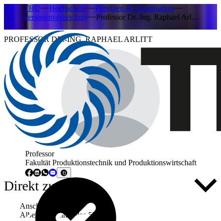
THU
Hochschule
Personen & Organisation
Personenverzeichnis
Professor Dr.-Ing. Raphael Arl…
PROFESSOR DR.-ING. RAPHAEL ARLITT
Professor
Fakultät Produktionstechnik und Produktionswirtschaft
Direkt zu ...
Anschrift
Albert-Einstein-Allee 53-55