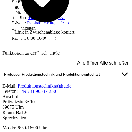
89081 Ulm
Raum: W3405
Kontakt
Telefon:
+49 731 96537-332
E-Mail:
Raphael.Arlitt(at)thu.de
Sprechzeiten
Link in Zwischenablage kopiert
Mo.-Fr. 8:30-16:00 Uhr
Funktionen an der Hochschule
Alle öffnen
Alle schließen
Professor Produktionstechnik und Produktionswirtschaft
E-Mail:
Produktionstechnik(at)thu.de
Telefon:
+49 731 96537-250
Anschrift:
Prittwitzstraße 10
89075 Ulm
Raum: B212c
Sprechzeiten:
Mo.-Fr. 8:30-16:00 Uhr