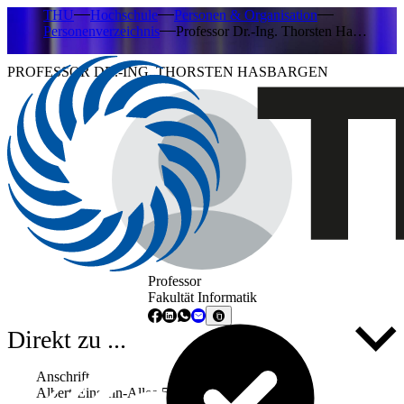
THU
Hochschule
Personen & Organisation
Personenverzeichnis
Professor Dr.-Ing. Thorsten Ha…
PROFESSOR DR.-ING. THORSTEN HASBARGEN
Professor
Fakultät Informatik
Direkt zu ...
Anschrift
Albert-Einstein-Allee 53-55