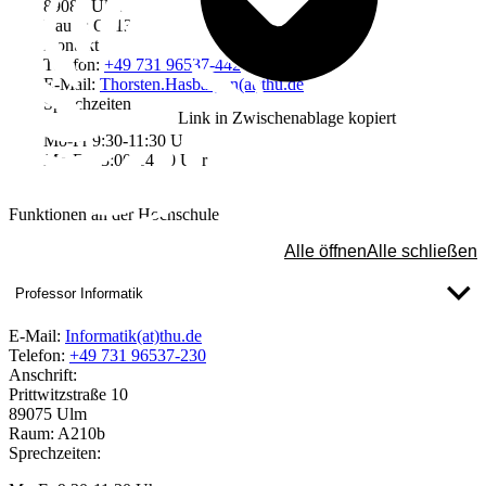
89081 Ulm
Raum: Q213
Kontakt
Telefon:
+49 731 96537-442
E-Mail:
Thorsten.Hasbargen(at)thu.de
Sprechzeiten
Link in Zwischenablage kopiert
Mo-Fr 9:30-11:30 Uhr
Mo-Fr 13:00-14:30 Uhr
Funktionen an der Hochschule
Alle öffnen
Alle schließen
Professor Informatik
E-Mail:
Informatik(at)thu.de
Telefon:
+49 731 96537-230
Anschrift:
Prittwitzstraße 10
89075 Ulm
Raum: A210b
Sprechzeiten: