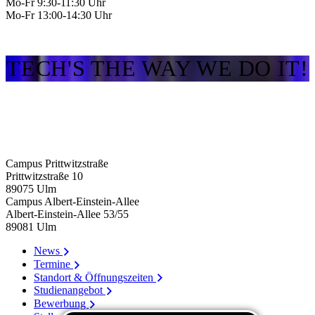
Mo-Fr 9:30-11:30 Uhr
Mo-Fr 13:00-14:30 Uhr
TECH'S THE WAY WE DO IT!
Campus Prittwitzstraße
Prittwitzstraße 10
89075
Ulm
Campus Albert-Einstein-Allee
Albert-Einstein-Allee 53/​55
89081
Ulm
News
Termine
Standort & Öffnungszeiten
Studienangebot
Bewerbung