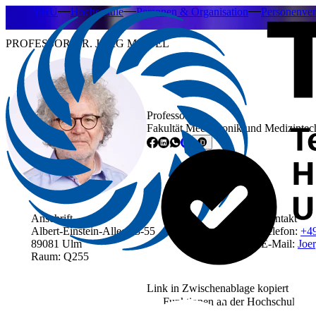
THU
Hochschule
Personen & Organisation
Personenver
PROFESSOR DR. JÖRG MOISEL
Professor
Fakultät Mechatronik und Medizintec
Anschrift
Kontakt
Albert-Einstein-Allee 53-55
Telefon:
+4
89081 Ulm
E-Mail:
Joer
Raum: Q255
Link in Zwischenablage kopiert
Funktionen an der Hochschule