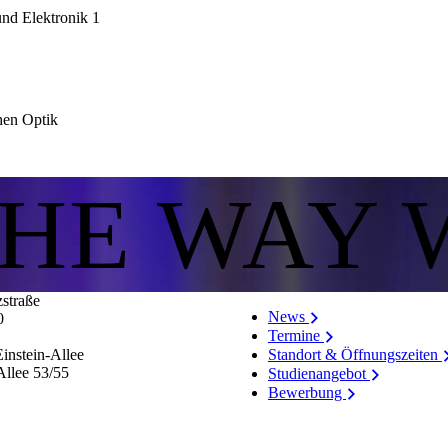
und Elektronik 1
hen Optik
THE WAY 
zstraße
News
0
Termine
Standort & Öffnungszeiten
instein-Allee
Allee 53/​55
Studienangebot
Bewerbung
Stellenangebote
Personenverzeichnis