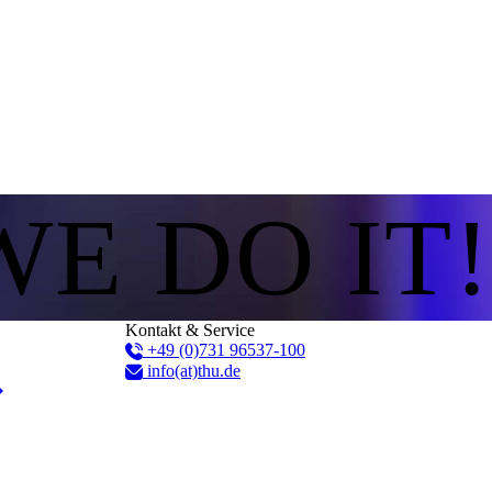
WE DO IT!
Kontakt & Service
+49 (0)731 96537-100
info(at)thu.de