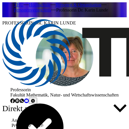
THU
Hochschule
Personen & Organisation
Personenverzeichnis
Professorin Dr. Karin Lunde
PROFESSORIN DR. KARIN LUNDE
Professorin
Fakultät Mathematik, Natur- und Wirtschaftswissenschaften
Direkt zu ...
Anschrift
Prittwitzstraße 10