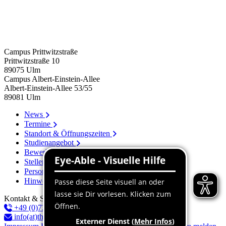
Campus Prittwitzstraße
Prittwitzstraße 10
89075
Ulm
Campus Albert-Einstein-Allee
Albert-Einstein-Allee 53/​55
89081
Ulm
News
Termine
Standort & Öffnungszeiten
Studienangebot
Bewerbung
Stellenangebote
Personenverzeichnis
Hinweissystem
Kontakt & Service
+49 (0)731 96537-100
info(at)thu.de