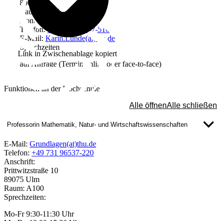
89075 Ulm
Raum: A305c
Kontakt
Telefon:
+49 731 96537-510
E-Mail:
Karin.Lunde(at)thu.de
Sprechzeiten
Link in Zwischenablage kopiert
auf Anfrage (Termin online oder face-to-face)
Funktionen an der Hochschule
Alle öffnen
Alle schließen
Professorin Mathematik, Natur- und Wirtschaftswissenschaften
E-Mail:
Grundlagen(at)thu.de
Telefon:
+49 731 96537-220
Anschrift:
Prittwitzstraße 10
89075 Ulm
Raum: A100
Sprechzeiten:
Mo-Fr 9:30-11:30 Uhr