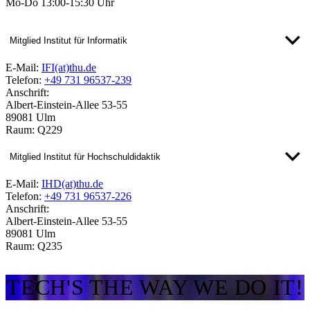
Mo-Do 13:00-15:30 Uhr
Mitglied Institut für Informatik
E-Mail:
IFI(at)thu.de
Telefon:
+49 731 96537-239
Anschrift:
Albert-Einstein-Allee 53-55
89081 Ulm
Raum: Q229
Mitglied Institut für Hochschuldidaktik
E-Mail:
IHD(at)thu.de
Telefon:
+49 731 96537-226
Anschrift:
Albert-Einstein-Allee 53-55
89081 Ulm
Raum: Q235
TECH'S THE WAY WE DO IT!