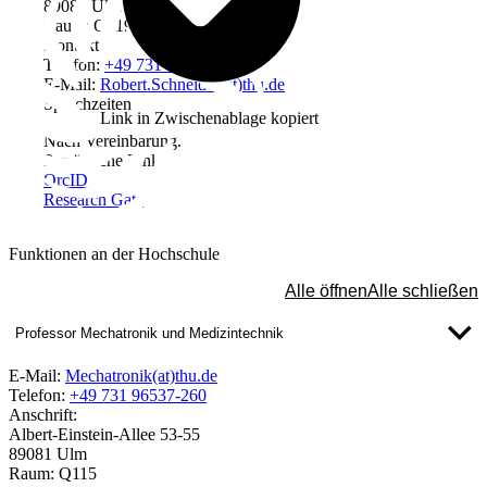
89081 Ulm
Raum: Q219
Kontakt
Telefon:
+49 731 96537-590
E-Mail:
Robert.Schneider(at)thu.de
Sprechzeiten
Link in Zwischenablage kopiert
Nach Vereinbarung.
Persönliche Links
OrcID
Research Gate
Funktionen an der Hochschule
Alle öffnen
Alle schließen
Professor Mechatronik und Medizintechnik
E-Mail:
Mechatronik(at)thu.de
Telefon:
+49 731 96537-260
Anschrift:
Albert-Einstein-Allee 53-55
89081 Ulm
Raum: Q115