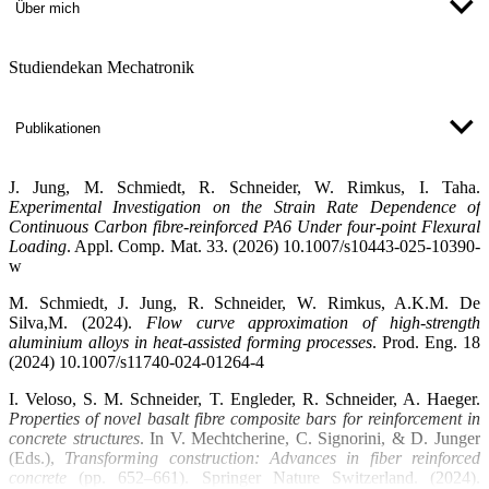
Über mich
Studiendekan Mechatronik
Publikationen
J. Jung, M. Schmiedt,
R. Schneider
, W. Rimkus, I. Taha.
Experimental Investigation on the Strain Rate Dependence of
Continuous Carbon fibre-reinforced PA6 Under four-point Flexural
Loading
. Appl. Comp. Mat. 33. (2026) 10.1007/s10443-025-10390-
w
M. Schmiedt, J. Jung,
R. Schneider
, W. Rimkus, A.K.M. De
Silva,M. (2024).
Flow curve approximation of high-strength
aluminium alloys in heat-assisted forming processes
. Prod. Eng. 18
(2024) 10.1007/s11740-024-01264-4
I. Veloso, S. M. Schneider, T. Engleder,
R. Schneider
, A. Haeger.
Properties of novel basalt fibre composite bars for reinforcement in
concrete structures
. In V. Mechtcherine, C. Signorini, & D. Junger
(Eds.),
Transforming construction: Advances in fiber reinforced
concrete
(pp. 652–661). Springer Nature Switzerland. (2024).