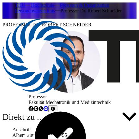
THU
Hochschule
Personen & Organisation
Personenverzeichnis
Professor Dr. Robert Schneider
PROFESSOR DR. ROBERT SCHNEIDER
Professor
Fakultät Mechatronik und Medizintechnik
Direkt zu ...
Anschrift
Albert-Einstein-Allee 53-55