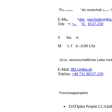
Professor Produktionstechnik und Pr
E-Mail:
Produktionstechnik(at)thu
Telefon:
+49 731 96537-250
Sprechzeiten:
Mo.-Fr. 8:30-16:00 Uhr
Stellv. wissenschaftlicher Leiter Inst
E-Mail:
IBL(at)thu.de
Telefon:
+49 731 96537-259
Forschungsprojekte
DATIpilot Projekt LCA4al