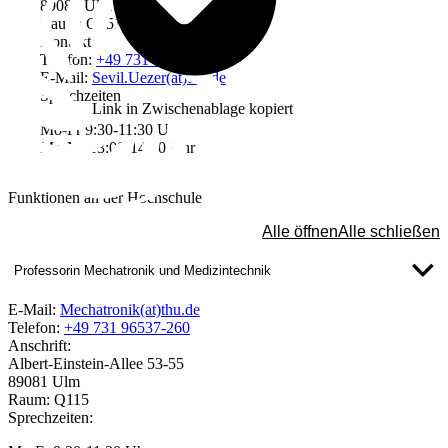
89081 Ulm
Raum: Q251
Kontakt
Telefon:
+49 731 96537-471
E-Mail:
Sevil.Uezer(at)thu.de
Sprechzeiten
Link in Zwischenablage kopiert
Mo-Fr 9:30-11:30 Uhr
Mo-Mi 13:00-14:30 Uhr
Funktionen an der Hochschule
Alle öffnen
Alle schließen
Professorin Mechatronik und Medizintechnik
E-Mail:
Mechatronik(at)thu.de
Telefon:
+49 731 96537-260
Anschrift:
Albert-Einstein-Allee 53-55
89081 Ulm
Raum: Q115
Sprechzeiten: