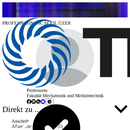
THU
Hochschule
Personen & Organisation
Personenverzeichnis
Professorin Dr. Sevil Üzer
PROFESSORIN DR. SEVIL ÜZER
Professorin
Fakultät Mechatronik und Medizintechnik
Direkt zu ...
Anschrift
Albert-Einstein-Allee 53-55