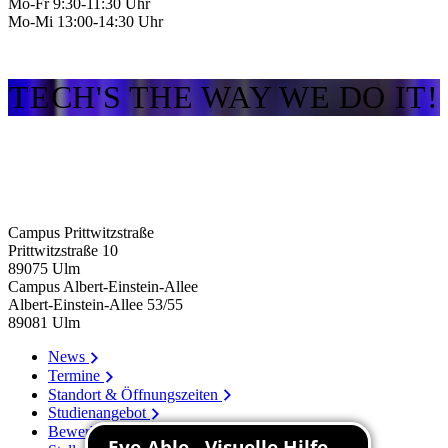
Mo-Fr 9:30-11:30 Uhr
Mo-Mi 13:00-14:30 Uhr
TECH'S THE WAY WE DO IT!
Campus Prittwitzstraße
Prittwitzstraße 10
89075
Ulm
Campus Albert-Einstein-Allee
Albert-Einstein-Allee 53/​55
89081
Ulm
News
Termine
Standort & Öffnungszeiten
Studienangebot
Bewerbung