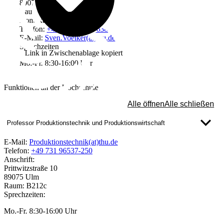
89075 Ulm
Raum: B314
Kontakt
Telefon:
+49 731 96537-638
E-Mail:
Sven.Voelker(at)thu.de
Sprechzeiten
Link in Zwischenablage kopiert
Mo.-Fr. 8:30-16:00 Uhr
Funktionen an der Hochschule
Alle öffnen
Alle schließen
Professor Produktionstechnik und Produktionswirtschaft
E-Mail:
Produktionstechnik(at)thu.de
Telefon:
+49 731 96537-250
Anschrift:
Prittwitzstraße 10
89075 Ulm
Raum: B212c
Sprechzeiten:
Mo.-Fr. 8:30-16:00 Uhr