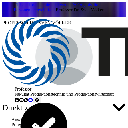
THU
Hochschule
Personen & Organisation
Personenverzeichnis
Professor Dr. Sven Völker
PROFESSOR DR. SVEN VÖLKER
Professor
Fakultät Produktionstechnik und Produktionswirtschaft
Direkt zu ...
Anschrift
Prittwitzstraße 10