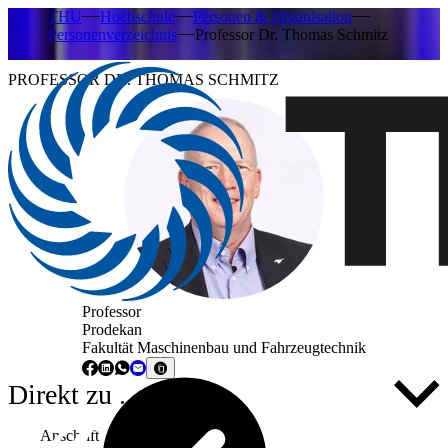
THU
Hochschule
Personen & Organisation
Personenverzeichnis
Professor Dr. Thomas Schmitz
PROFESSOR DR. THOMAS SCHMITZ
Professor
Prodekan
Fakultät Maschinenbau und Fahrzeugtechnik
Direkt zu ...
Anschrift