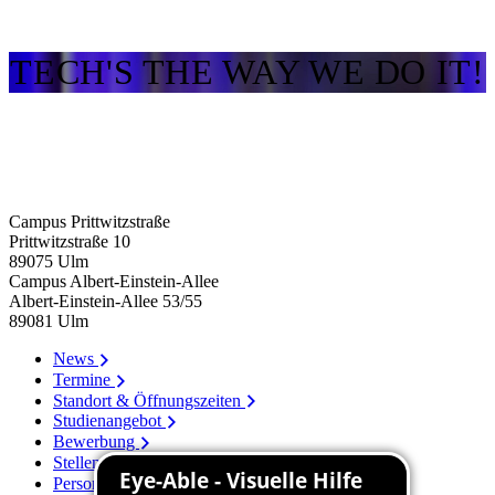
TECH'S THE WAY WE DO IT!
Campus Prittwitzstraße
Prittwitzstraße 10
89075
Ulm
Campus Albert-Einstein-Allee
Albert-Einstein-Allee 53/​55
89081
Ulm
News
Termine
Standort & Öffnungszeiten
Studienangebot
Bewerbung
Stellenangebote
Personenverzeichnis