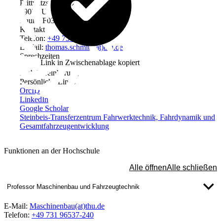
Prittwitzstraße 10
89075 Ulm
Raum: F03
Kontakt
Telefon:
+49 731 96537-587
E-Mail:
thomas.schmitz(at)thu.de
Sprechzeiten
Link in Zwischenablage kopiert
nach Vereinbarung
Persönliche Links
OrcID
LinkedIn
Google Scholar
Steinbeis-Transferzentrum Fahrwerktechnik, Fahrdynamik und
Gesamtfahrzeugentwicklung
Funktionen an der Hochschule
Alle öffnen
Alle schließen
Professor Maschinenbau und Fahrzeugtechnik
E-Mail:
Maschinenbau(at)thu.de
Telefon:
+49 731 96537-240