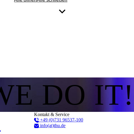
WE DO IT!
Kontakt & Service
+49 (0)731 96537-100
info(at)thu.de