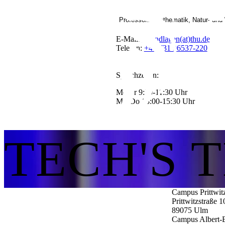
Professorin Mathematik, Natur- und
E-Mail:
Grundlagen(at)thu.de
Telefon:
+49 731 96537-220
Sprechzeiten:
Mo-Fr 9:30-11:30 Uhr
Mo-Do 13:00-15:30 Uhr
TECH'S 
Campus Prittwit
Prittwitzstraße 1
89075
Ulm
Campus Albert-E