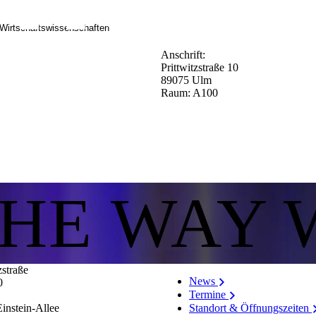
 Wirtschaftswissenschaften
Anschrift:
Prittwitzstraße 10
89075 Ulm
Raum: A100
THE WAY 
zstraße
News
0
Termine
Standort & Öffnungszeiten
instein-Allee