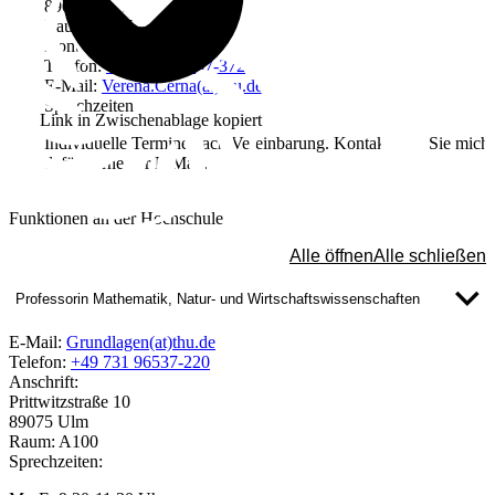
89075 Ulm
Raum: C015
Kontakt
Telefon:
+49 731 96537-372
E-Mail:
Verena.Cerna(at)thu.de
Sprechzeiten
Link in Zwischenablage kopiert
Individuelle Termine nach Vereinbarung. Kontaktieren Sie mich
dafür gerne per E-Mail.
Funktionen an der Hochschule
Alle öffnen
Alle schließen
Professorin Mathematik, Natur- und Wirtschaftswissenschaften
E-Mail:
Grundlagen(at)thu.de
Telefon:
+49 731 96537-220
Anschrift:
Prittwitzstraße 10
89075 Ulm
Raum: A100
Sprechzeiten: