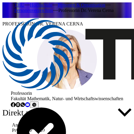
THU
Hochschule
Personen & Organisation
Personenverzeichnis
Professorin Dr. Verena Cerna
PROFESSORIN DR. VERENA CERNA
Professorin
Fakultät Mathematik, Natur- und Wirtschaftswissenschaften
Direkt zu ...
Anschrift
Prittwitzstraße 10