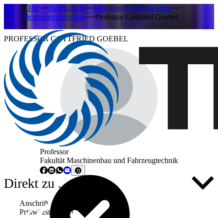
THU
Hochschule
Personen & Organisation
Personenverzeichnis
Professor Gottfried Goebel
PROFESSOR GOTTFRIED GOEBEL
Professor
Fakultät Maschinenbau und Fahrzeugtechnik
Direkt zu ...
Anschrift
Prittwitzstraße 10