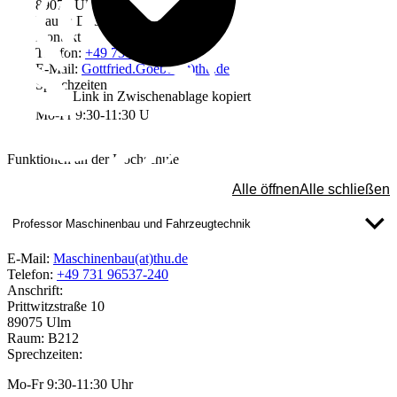
89075 Ulm
Raum: D03
Kontakt
Telefon:
+49 731 96537-417
E-Mail:
Gottfried.Goebel(at)thu.de
Sprechzeiten
Link in Zwischenablage kopiert
Mo-Fr 9:30-11:30 Uhr
Funktionen an der Hochschule
Alle öffnen
Alle schließen
Professor Maschinenbau und Fahrzeugtechnik
E-Mail:
Maschinenbau(at)thu.de
Telefon:
+49 731 96537-240
Anschrift:
Prittwitzstraße 10
89075 Ulm
Raum: B212
Sprechzeiten:
Mo-Fr 9:30-11:30 Uhr