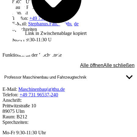
89075 Ulm
Raum: F06
Kontakt
Telefon:
+49 731 96537-398
E-Mail:
Stephanus.Faller(at)thu.de
Sprechzeiten
Link in Zwischenablage kopiert
Mo-Fr 9:30-11:30 Uhr
Funktionen an der Hochschule
Alle öffnen
Alle schließen
Professor Maschinenbau und Fahrzeugtechnik
E-Mail:
Maschinenbau(at)thu.de
Telefon:
+49 731 96537-240
Anschrift:
Prittwitzstraße 10
89075 Ulm
Raum: B212
Sprechzeiten:
Mo-Fr 9:30-11:30 Uhr