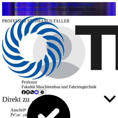
THU
Hochschule
Personen & Organisation
Personenverzeichnis
Professor Stephanus Faller
PROFESSOR STEPHANUS FALLER
Professor
Fakultät Maschinenbau und Fahrzeugtechnik
Direkt zu ...
Anschrift
Prittwitzstraße 10