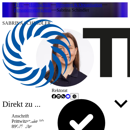
THU
Hochschule
Personen & Organisation
Personenverzeichnis
Sabrina Schindler
SABRINA SCHINDLER
Rektorat
Direkt zu ...
Anschrift
Prittwitzstraße 10
89075 Ulm