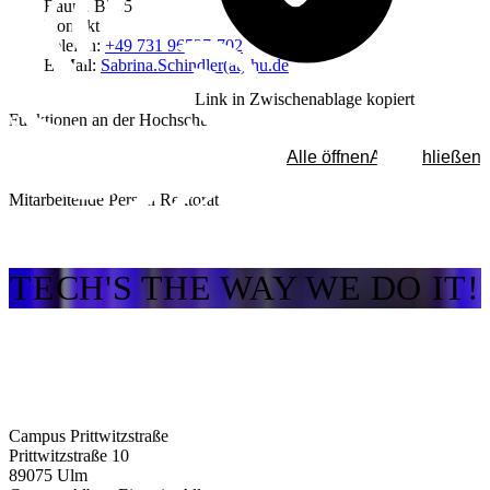
Raum: B305
Kontakt
Telefon:
+49 731 96537-702
E-Mail:
Sabrina.Schindler(at)thu.de
Link in Zwischenablage kopiert
Funktionen an der Hochschule
Alle öffnen
Alle schließen
Mitarbeitende Person Rektorat
TECH'S THE WAY WE DO IT!
Campus Prittwitzstraße
Prittwitzstraße 10
89075
Ulm