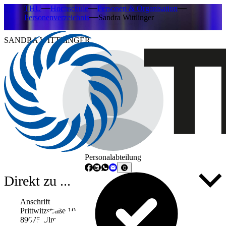
THU
Hochschule
Personen & Organisation
Personenverzeichnis
Sandra Wittlinger
SANDRA WITTLINGER
Personalabteilung
Direkt zu ...
Anschrift
Prittwitzstraße 10
89075 Ulm