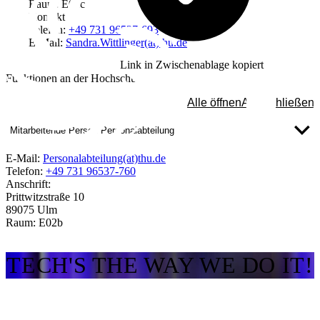
Raum: E02c
Kontakt
Telefon:
+49 731 96537-693
E-Mail:
Sandra.Wittlinger(at)thu.de
Link in Zwischenablage kopiert
Funktionen an der Hochschule
Alle öffnen
Alle schließen
Mitarbeitende Person Personalabteilung
E-Mail:
Personalabteilung(at)thu.de
Telefon:
+49 731 96537-760
Anschrift:
Prittwitzstraße 10
89075 Ulm
Raum: E02b
TECH'S THE WAY WE DO IT!