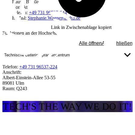
Raum: B210a
Kontakt
Telefon:
+49 731 96537-644
E-Mail:
Stephanie.Wagner(at)thu.de
Link in Zwischenablage kopiert
Funktionen an der Hochschule
Alle öffnen
Alle schließen
Technische Leiterin Sprachenzentrum
Telefon:
+49 731 96537-224
Anschrift:
Albert-Einstein-Allee 53-55
89081 Ulm
Raum: Q243
TECH'S THE WAY WE DO IT!