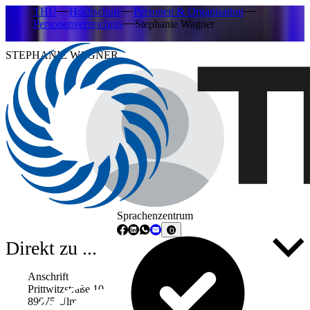
THU
Hochschule
Personen & Organisation
Personenverzeichnis
Stephanie Wagner
STEPHANIE WAGNER
Sprachenzentrum
Direkt zu ...
Anschrift
Prittwitzstraße 10
89075 Ulm