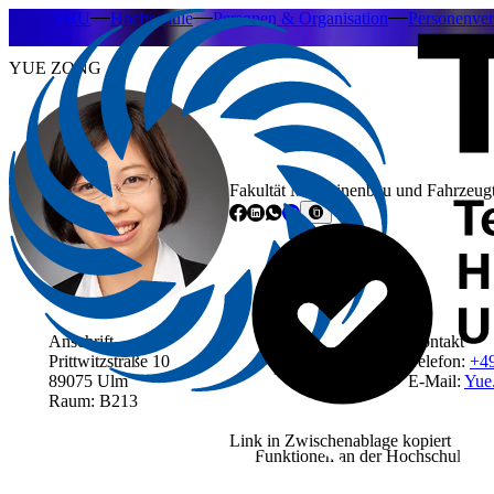
THU
Hochschule
Personen & Organisation
Personenver
YUE ZONG
Fakultät Maschinenbau und Fahrzeug
Anschrift
Kontakt
Prittwitzstraße 10
Telefon:
+4
89075 Ulm
E-Mail:
Yue
Raum: B213
Link in Zwischenablage kopiert
Funktionen an der Hochschule