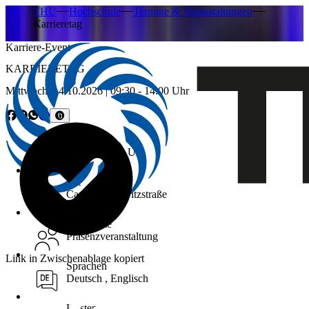
THU
Hochschule
Termine & Veranstaltungen
Karrieretag
Karriere-Event
KARRIERETAG
Mittwoch,
14.10.2026
| 09:30 - 14:00 Uhr
Uhrzeit
09:30 - 14:00 Uhr
Ort
Campus Prittwitzstraße
Teilnahme
Präsenzveranstaltung
Link in Zwischenablage kopiert
Sprachen
Deutsch , Englisch
Kosten