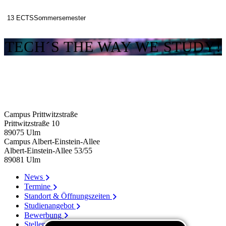
13 ECTS
Sommersemester
TECH´S THE WAY WE STUDY!
Campus Prittwitzstraße
Prittwitzstraße 10
89075
Ulm
Campus Albert-Einstein-Allee
Albert-Einstein-Allee 53/​55
89081
Ulm
News
Termine
Standort & Öffnungszeiten
Studienangebot
Bewerbung
Stellenangebote