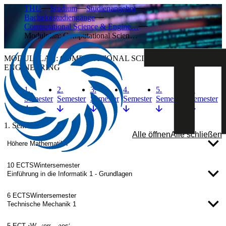
THU
Studium
Studienangebot
Bachelorstudiengänge
Computational Science & Engine…
Modulplan: Computational Scien…
MODULPLAN: COMPUTATIONAL SCIENCE &
ENGINEERING
1.
2.
3.
4.
5.
6.
Semester
Semester
Semester
Semester
Semester
Semester
1. Semester
Alle öffnen
Alle schließen
Höhere Mathematik I
10 ECTS
Wintersemester
Einführung in die Informatik 1 - Grundlagen
6 ECTS
Wintersemester
Technische Mechanik 1
5 ECTS
Wintersemester