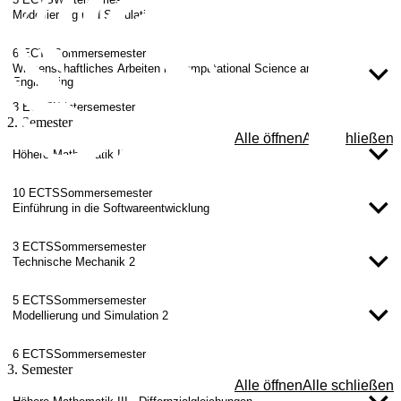
Modellierung und Simulation 1
6 ECTS
Sommersemester
Wissenschaftliches Arbeiten in Computational Science and
Engineering
3 ECTS
Wintersemester
2. Semester
Alle öffnen
Alle schließen
Höhere Mathematik II
10 ECTS
Sommersemester
Einführung in die Softwareentwicklung
3 ECTS
Sommersemester
Technische Mechanik 2
5 ECTS
Sommersemester
Modellierung und Simulation 2
6 ECTS
Sommersemester
3. Semester
Alle öffnen
Alle schließen