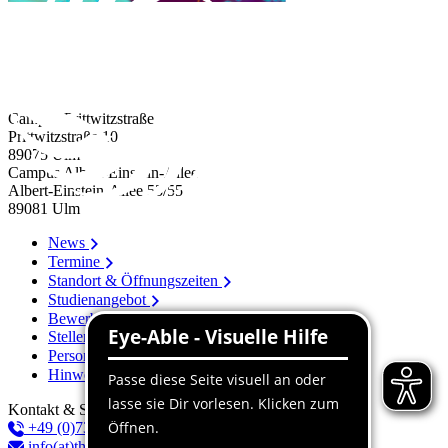
Campus Prittwitzstraße
Prittwitzstraße 10
89075
Ulm
Campus Albert-Einstein-Allee
Albert-Einstein-Allee 53/​55
89081
Ulm
News
Termine
Standort & Öffnungszeiten
Studienangebot
Bewerbung
Stellenangebote
Personenverzeichnis
Hinweissystem
Kontakt & Service
+49 (0)731 96537-100
info(at)thu.de