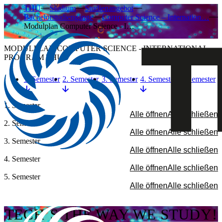
THU
Studium
Studienangebot
Bachelorstudiengänge
Computer Science – Internation…
Modulplan Computer Science - I…
MODULPLAN COMPUTER SCIENCE - INTERNATIONAL
PROGRAM THU
1. Semester
2. Semester
3. Semester
4. Semester
5. Semester
1. Semester
Alle öffnen
Alle schließen
2. Semester
Alle öffnen
Alle schließen
3. Semester
Alle öffnen
Alle schließen
4. Semester
Alle öffnen
Alle schließen
5. Semester
Alle öffnen
Alle schließen
TECH´S THE WAY WE STUDY!