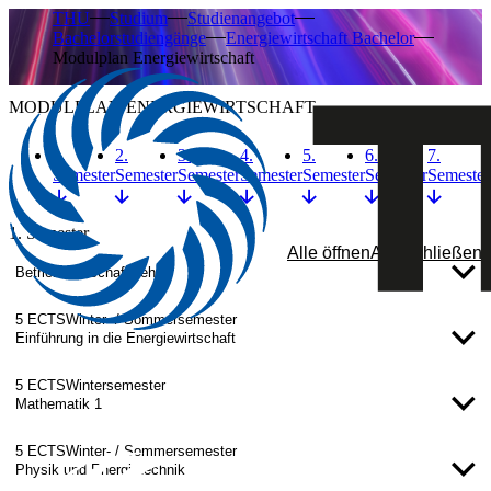
THU
Studium
Studienangebot
Bachelorstudiengänge
Energiewirtschaft Bachelor
Modulplan Energiewirtschaft
MODULPLAN ENERGIEWIRTSCHAFT
1.
2.
3.
4.
5.
6.
7.
Semester
Semester
Semester
Semester
Semester
Semester
Semester
1. Semester
Alle öffnen
Alle schließen
Betriebswirtschaftslehre
5 ECTS
Winter- / Sommersemester
Einführung in die Energiewirtschaft
5 ECTS
Wintersemester
Mathematik 1
5 ECTS
Winter- / Sommersemester
Physik und Energietechnik