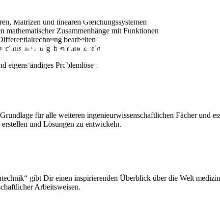
en, Matrizen und linearen Gleichungssystemen
en mathematischer Zusammenhänge mit Funktionen
fferentialrechnung bearbeiten
 technische Aufgaben entwickeln
nd eigenständiges Problemlösen
rundlage für alle weiteren ingenieurwissenschaftlichen Fächer und es
u erstellen und Lösungen zu entwickeln.
technik“ gibt Dir einen inspirierenden Überblick über die Welt mediz
chaftlicher Arbeitsweisen.