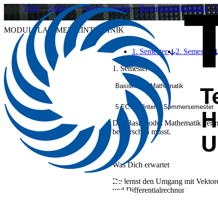
THU
Studium
Studienangebot
Bachelorstudiengänge
MODULPLAN MEDIZINTECHNIK
1. Semester
2. Semester
1. Semester
Basismodul Mathematik
5 ECTS
Winter- / Sommersemester
Das Basismodul Mathematik vermit
beherrschen musst.
Was Dich erwartet
Du lernst den Umgang mit Vektore
und Differentialrechnung und übs