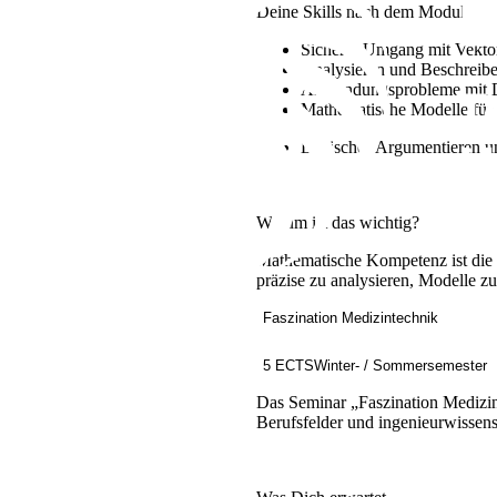
Deine Skills nach dem Modul
Sicherer Umgang mit Vektor
Analysieren und Beschreib
Anwendungsprobleme mit Di
Mathematische Modelle für
Logisches Argumentieren u
Warum ist das wichtig?
Mathematische Kompetenz ist die G
präzise zu analysieren, Modelle z
Faszination Medizintechnik
5 ECTS
Winter- / Sommersemester
Das Seminar „Faszination Medizin
Berufsfelder und ingenieurwissens