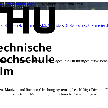
Medizintechnik Bachelor
Modulplan Medizintechnik
3. Semester
4. Semester
5. Semester
6. Semester
7. Semester
telt Dir die mathematischen Grundlagen, die Du für ingenieurwissen
n, Matrizen und linearen Gleichungssystemen, beschäftigst Dich mit F
t die mathematische Modellierung für technische Anwendungen.