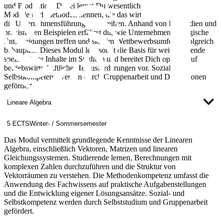
und Produktion. Dabei lernst Du wesentliche betriebswirtschaftliche
Modelle und Methoden kennen, die das wirtschaftliche Handeln und
die Unternehmensführung beschreiben. Anhand von Fallstudien und
praxisnahen Beispielen erfährst du, wie Unternehmen strategische
Entscheidungen treffen und sich im Wettbewerbsumfeld erfolgreich
behaupten. Dieses Modul legt somit die Basis für weiterführende
spezialisierte Inhalte im Studium und bereitet Dich optimal auf
betriebswirtschaftliche Herausforderungen vor. Sozial- und
Selbstkompetenz werden durch Gruppenarbeit und Diskussionen
gefördert.
Lineare Algebra
5 ECTS
Winter- / Sommersemester
Das Modul vermittelt grundlegende Kenntnisse der Linearen
Algebra, einschließlich Vektoren, Matrizen und linearen
Gleichungssystemen. Studierende lernen, Berechnungen mit
komplexen Zahlen durchzuführen und die Struktur von
Vektorräumen zu verstehen. Die Methodenkompetenz umfasst die
Anwendung des Fachwissens auf praktische Aufgabenstellungen
und die Entwicklung eigener Lösungsansätze. Sozial- und
Selbstkompetenz werden durch Selbststudium und Gruppenarbeit
gefördert.