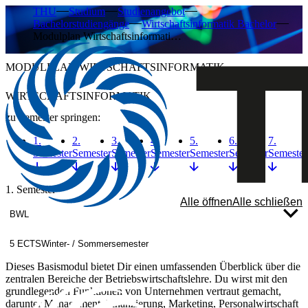
THU
Studium
Studienangebot
Bachelorstudiengänge
Wirtschaftsinformatik Bachelor
Modulplan Wirtschaftsinformati…
MODULPLAN WIRTSCHAFTSINFORMATIK
WIRTSCHAFTSINFORMATIK
zu Semester springen:
1.
2.
3.
4.
5.
6.
7.
Semester
Semester
Semester
Semester
Semester
Semester
Semester
1. Semester
Alle öffnen
Alle schließen
BWL
5 ECTS
Winter- / Sommersemester
Dieses Basismodul bietet Dir einen umfassenden Überblick über die
zentralen Bereiche der Betriebswirtschaftslehre. Du wirst mit den
grundlegenden Funktionen von Unternehmen vertraut gemacht,
darunter Management, Finanzierung, Marketing, Personalwirtschaft