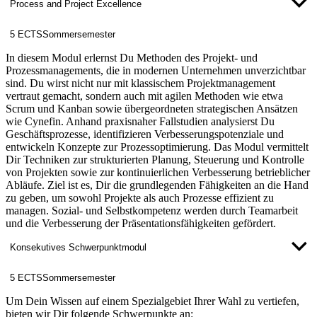
Process and Project Excellence
5 ECTS
Sommersemester
In diesem Modul erlernst Du Methoden des Projekt- und
Prozessmanagements, die in modernen Unternehmen unverzichtbar
sind. Du wirst nicht nur mit klassischem Projektmanagement
vertraut gemacht, sondern auch mit agilen Methoden wie etwa
Scrum und Kanban sowie übergeordneten strategischen Ansätzen
wie Cynefin. Anhand praxisnaher Fallstudien analysierst Du
Geschäftsprozesse, identifizieren Verbesserungspotenziale und
entwickeln Konzepte zur Prozessoptimierung. Das Modul vermittelt
Dir Techniken zur strukturierten Planung, Steuerung und Kontrolle
von Projekten sowie zur kontinuierlichen Verbesserung betrieblicher
Abläufe. Ziel ist es, Dir die grundlegenden Fähigkeiten an die Hand
zu geben, um sowohl Projekte als auch Prozesse effizient zu
managen. Sozial- und Selbstkompetenz werden durch Teamarbeit
und die Verbesserung der Präsentationsfähigkeiten gefördert.
Konsekutives Schwerpunktmodul
5 ECTS
Sommersemester
Um Dein Wissen auf einem Spezialgebiet Ihrer Wahl zu vertiefen,
bieten wir Dir folgende Schwerpunkte an: