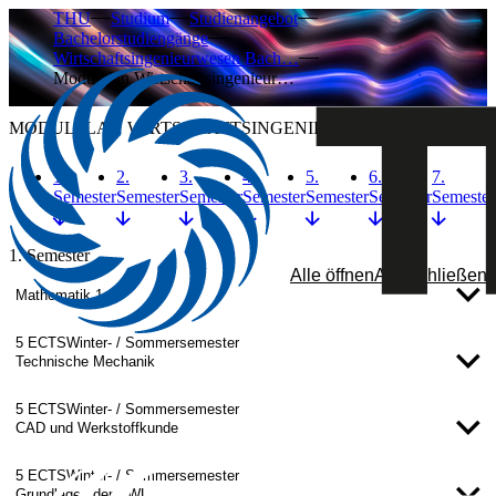
THU
Studium
Studienangebot
Bachelorstudiengänge
Wirtschaftsingenieurwesen Bach…
Modulplan Wirtschaftsingenieur…
MODULPLAN WIRTSCHAFTSINGENIEURWESEN
1.
2.
3.
4.
5.
6.
7.
Semester
Semester
Semester
Semester
Semester
Semester
Semester
1. Semester
Alle öffnen
Alle schließen
Mathematik 1
5 ECTS
Winter- / Sommersemester
Technische Mechanik
5 ECTS
Winter- / Sommersemester
CAD und Werkstoffkunde
5 ECTS
Winter- / Sommersemester
Grundlagen der BWL