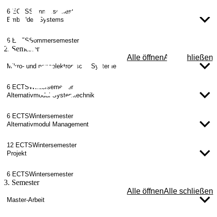
6 ECTS
Sommersemester
Embedded Systems
6 ECTS
Sommersemester
2. Semester
Alle öffnen
Alle schließen
Mikro‐ und nanoelektronische Systeme
6 ECTS
Wintersemester
Alternativmodul Systemtechnik
6 ECTS
Wintersemester
Alternativmodul Management
12 ECTS
Wintersemester
Projekt
6 ECTS
Wintersemester
3. Semester
Alle öffnen
Alle schließen
Master-Arbeit