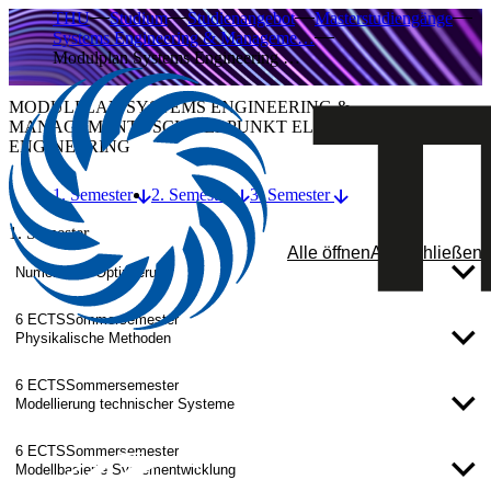
THU
Studium
Studienangebot
Masterstudiengänge
Systems Engineering & Manageme…
Modulplan Systems Engineering …
MODULPLAN SYSTEMS ENGINEERING &
MANAGEMENT - SCHWERPUNKT ELECTRICAL
ENGINEERING
1. Semester
2. Semester
3. Semester
1. Semester
Alle öffnen
Alle schließen
Numerische Optimierung
6 ECTS
Sommersemester
Physikalische Methoden
6 ECTS
Sommersemester
Modellierung technischer Systeme
6 ECTS
Sommersemester
Modellbasierte Systementwicklung