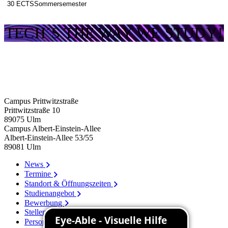
30 ECTS
Sommersemester
TECH´S THE WAY WE STUDY!
Campus Prittwitzstraße
Prittwitzstraße 10
89075
Ulm
Campus Albert-Einstein-Allee
Albert-Einstein-Allee 53/​55
89081
Ulm
News
Termine
Standort & Öffnungszeiten
Studienangebot
Bewerbung
Stellenangebote
Personenverzeichnis