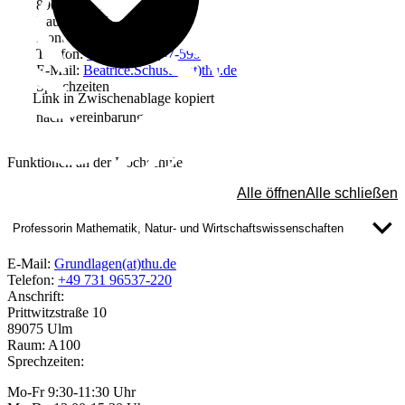
89075 Ulm
Raum: H201
Kontakt
Telefon:
+49 731 96537-599
E-Mail:
Beatrice.Schuster(at)thu.de
Sprechzeiten
Link in Zwischenablage kopiert
nach Vereinbarung
Funktionen an der Hochschule
Alle öffnen
Alle schließen
Professorin Mathematik, Natur- und Wirtschaftswissenschaften
E-Mail:
Grundlagen(at)thu.de
Telefon:
+49 731 96537-220
Anschrift:
Prittwitzstraße 10
89075 Ulm
Raum: A100
Sprechzeiten:
Mo-Fr 9:30-11:30 Uhr