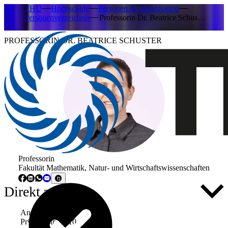
THU
Hochschule
Personen & Organisation
Personenverzeichnis
Professorin Dr. Beatrice Schus…
PROFESSORIN DR. BEATRICE SCHUSTER
Professorin
Fakultät Mathematik, Natur- und Wirtschaftswissenschaften
Direkt zu ...
Anschrift
Prittwitzstraße 10