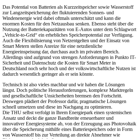
Das Potential von Batterien als Kurzzeitspeicher sowie Wasserstoff
zur Langzeitspeicherung der fluktuierenden Sonnen- und
Windenenergie wird dabei oftmals unterschätzt und kann die
enormen Kosten für den Netzausbau senken. Ebenso steht über die
Nutzung der Batteriekapazitäten von E-Autos unter dem Schlagwort
„Vehicle-to-Grid“ ein erhebliches Speicherpotential zur Verfügung.
Auch die Flexibilisierung von Netzentgelten und der Einsatz von
Smart Metern stellen Anreize für eine netzdienliche
Energieeinspeisung dar, durchaus auch im privaten Bereich.
Allerdings sind aufgrund von strengen Anforderungen in Punkto IT-
Sicherheit und Datenschutz die Kosten für Smart Meter in
Deutschland noch sehr hoch und der volkswirtschaftliche Nutzen ist
dadurch wesentlich geringer als er sein könnte.
Technisch ist also vieles machbar und wir haben die Lösungen
längst. Doch politische Herausforderungen, komplexe Marktregeln
und gesellschaftliche Unsicherheiten bremsen den Fortschritt.
Deswegen plädiert der Professor dafür, pragmatische Lösungen
schnell umsetzen und diese im Nachgang zu optimieren.
Die THU selbst verfolgt in Ihrem Energiepark einen systemischen
Ansatz und deckt die ganze Bandbreite erneuerbarer und
innovativer Energiesysteme ab, von der Erzeugung aus Photovoltaik
über die Speicherung mithilfe eines Batteriespeichers oder in Form
von Wasserstoff bis zur Verteilung an direkte Abnehmer wie