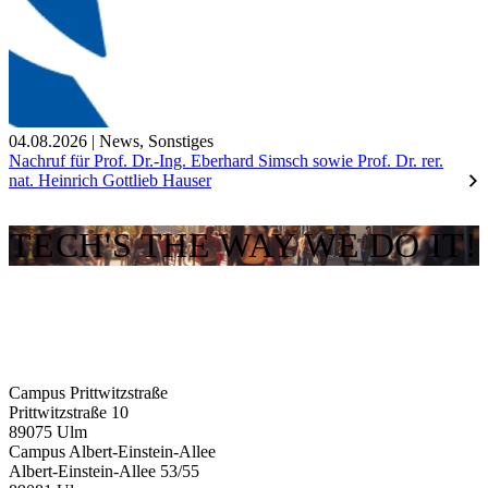
04.08.2026
|
News
,
Sonstiges
Nachruf für Prof. Dr.-Ing. Eberhard Simsch sowie Prof. Dr. rer.
nat. Heinrich Gottlieb Hauser
TECH'S THE WAY WE DO IT!
Campus Prittwitzstraße
Prittwitzstraße 10
89075
Ulm
Campus Albert-Einstein-Allee
Albert-Einstein-Allee 53/​55