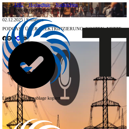
THU
Hochschule
Nachrichten
Podcast über Elektrifizierung,…
02.12.2025
|
Sonstiges
PODCAST ÜBER ELEKTRIFIZIERUNG, KOSTEN, NETZE
Link in Zwischenablage kopiert