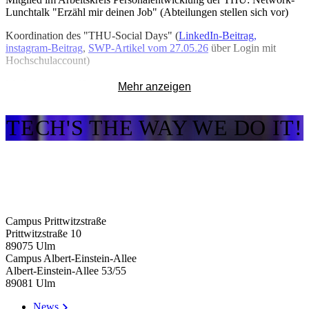
Lunchtalk "Erzähl mir deinen Job" (Abteilungen stellen sich vor)
Koordination des "THU-Social Days" (
LinkedIn-Beitrag,
instagram-Beitrag
,
SWP-Artikel vom 27.05.26
über Login mit
Hochschulaccount)
Moderation von Veranstaltungen
Mehr anzeigen
Mitglied in Hochschulband
TECH'S THE WAY WE DO IT!
Campus Prittwitzstraße
Prittwitzstraße 10
89075
Ulm
Campus Albert-Einstein-Allee
Albert-Einstein-Allee 53/​55
89081
Ulm
News