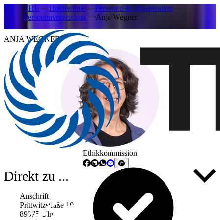
THU
Hochschule
Personen & Organisation
Personenverzeichnis
Anja Wegner
ANJA WEGNER
Ethikkommission
Direkt zu ...
Anschrift
Prittwitzstraße 10
89075 Ulm