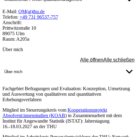
E-Mail:
QM(at)thu.de
Telefon:
+49 731 96537-757
Anschrift:
Prittwitzstraße 10
89075 Ulm
Raum: A205a
Über mich
Alle öffnen
Alle schließen
Über mich
Fachgebiet Befragungen und Evaluation: Konzeption, Umsetzung
und Auswertung von qualitativen und quantitativen
Erhebungsverfahren
Mitglied im Steuerungskreis vom
Kooperationsprojekt
Absolvent:innenstudien (KOAB
) in Zusammenarbeit mit dem
Institut für Angewandte Statistik (ISTAT): Jahrestagung
16.-18.03.2027 an der THU
Mitglied im Arbeitskreis Personalentwicklung der THU: Network-