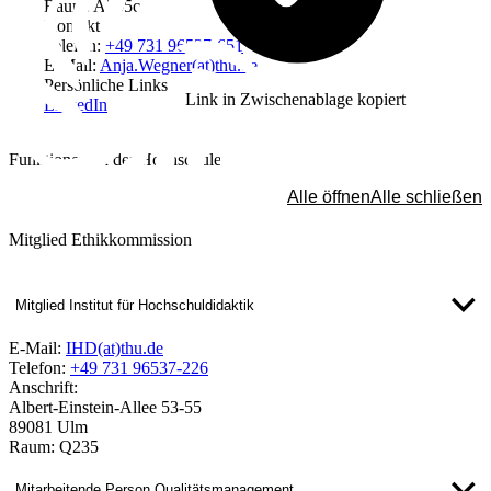
Raum: A205c
Kontakt
Telefon:
+49 731 96537-651
E-Mail:
Anja.Wegner(at)thu.de
Persönliche Links
Link in Zwischenablage kopiert
LinkedIn
Funktionen an der Hochschule
Alle öffnen
Alle schließen
Mitglied Ethikkommission
Mitglied Institut für Hochschuldidaktik
E-Mail:
IHD(at)thu.de
Telefon:
+49 731 96537-226
Anschrift:
Albert-Einstein-Allee 53-55
89081 Ulm
Raum: Q235
Mitarbeitende Person Qualitätsmanagement